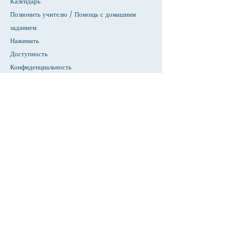
Календарь
Позвонить учителю / Помощь с домашним
заданием
Нажимать
Доступность
Конфиденциальность
Дом
База данных СИУ
О
Академики
Прием
Факультет &амп; Справочник персонала
Страница студентов
Страница родителей
Новости & Объявления
Предстоящие события