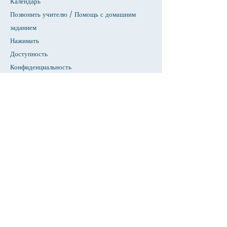
Календарь
Позвонить учителю / Помощь с домашним
заданием
Нажимать
Доступность
Конфиденциальность
Дом
База данных СИУ
О
Академики
Прием
Факультет &амп; Справочник персонала
Страница студентов
Страница родителей
Новости & Объявления
Предстоящие события