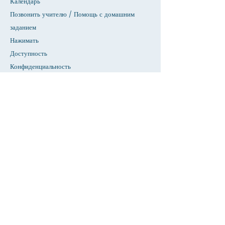
Календарь
Позвонить учителю / Помощь с домашним
заданием
Нажимать
Доступность
Конфиденциальность
Дом
База данных СИУ
О
Академики
Прием
Факультет &амп; Справочник персонала
Страница студентов
Страница родителей
Новости & Объявления
Предстоящие события