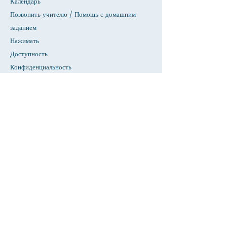
Календарь
Позвонить учителю / Помощь с домашним
заданием
Нажимать
Доступность
Конфиденциальность
Дом
База данных СИУ
О
Академики
Прием
Факультет &амп; Справочник персонала
Страница студентов
Страница родителей
Новости & Объявления
Предстоящие события