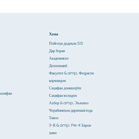
Хона
Пойгоҳи додаҳои SIS
Дар бораи
Академикхо
Дохилшавӣ
Факултет & amp; Феҳристи
кормандон
Саҳифаи донишҷӯён
вазифаи
Саҳифаи волидон
Ахбор & amp; Эълонхо
Чорабиниҳои дарпешистода
Тамос
3-К & amp; Pre-K Барои
ҳама