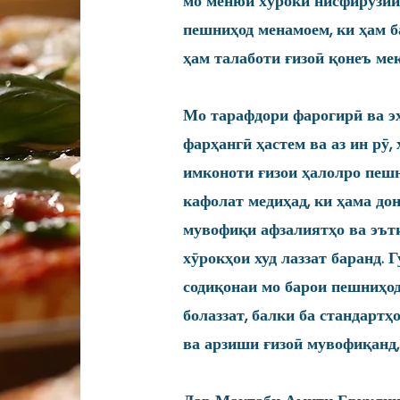
мо менюи хӯроки нисфирӯзии 
пешниҳод менамоем, ки ҳам б
ҳам талаботи ғизоӣ қонеъ мек
Мо тарафдори фарогирӣ ва э
фарҳангӣ ҳастем ва аз ин рӯ
имконоти ғизои ҳалолро пеш
кафолат медиҳад, ки ҳама д
мувофиқи афзалиятҳо ва эъти
хӯрокҳои худ лаззат баранд. 
содиқонаи мо барои пешниҳод
болаззат, балки ба стандарт
ва арзиши ғизоӣ мувофиқанд, 