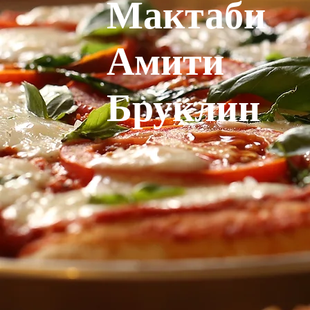
Мактаби
Амити
Бруклин