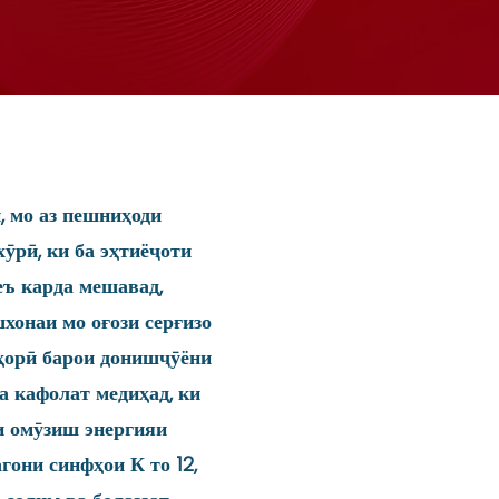
 мо аз пешниҳоди
ӯрӣ, ки ба эҳтиёҷоти
еъ карда мешавад,
хонаи мо оғози серғизо
аҳорӣ барои донишҷӯёни
а кафолат медиҳад, ки
и омӯзиш энергияи
гони синфҳои К то 12,