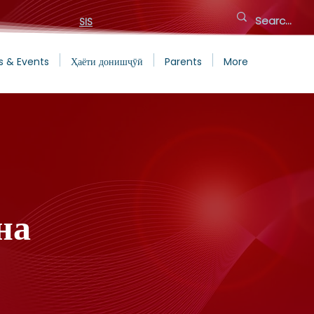
SIS
s & Events
Ҳаёти донишҷӯӣ
Parents
More
на