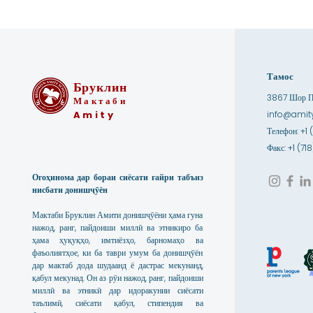
Тамос
Бруклин
3867 Шор Па
Мактаби
Amity
info@amity
Телефон: +1 
Факс: +1 (7
Огоҳинома дар бораи сиёсати ғайри табъиз
нисбати донишҷӯён
Мактаби Бруклин Амити донишҷӯёни ҳама гуна
нажод, ранг, пайдоиши миллӣ ва этникиро ба
ҳама ҳуқуқҳо, имтиёзҳо, барномаҳо ва
фаъолиятҳое, ки ба таври умум ба донишҷӯён
дар мактаб дода шудаанд ё дастрас мекунанд,
қабул мекунад. Он аз рӯи нажод, ранг, пайдоиши
миллӣ ва этникӣ дар идоракунии сиёсати
таълимӣ, сиёсати қабул, стипендия ва