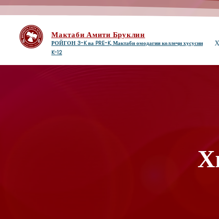
Мактаби Амити Бруклин
Х
РОЙГОН 3-K ва PRE-K, Мактаби омодагии коллеҷи хусусии
K-12
Х