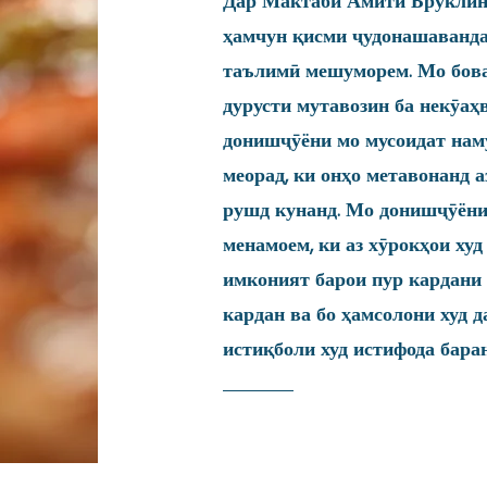
Дар Мактаби Амити Бруклин
ҳамчун қисми ҷудонашаванд
таълимӣ мешуморем. Мо бова
дурусти мутавозин ба некӯаҳ
донишҷӯёни мо мусоидат нам
меорад, ки онҳо метавонанд 
рушд кунанд. Мо донишҷӯёни
менамоем, ки аз хӯрокҳои худ 
имконият барои пур кардани 
кардан ва бо ҳамсолони худ 
истиқболи худ истифода баран