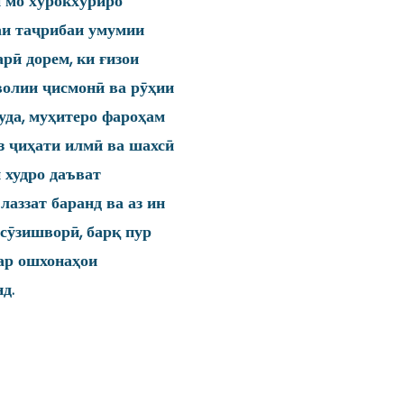
 мо хӯрокхӯриро
аи таҷрибаи умумии
рӣ дорем, ки ғизои
волии ҷисмонӣ ва рӯҳии
уда, муҳитеро фароҳам
аз ҷиҳати илмӣ ва шахсӣ
 худро даъват
лаззат баранд ва аз ин
сӯзишворӣ, барқ пур
дар ошхонаҳои
д.