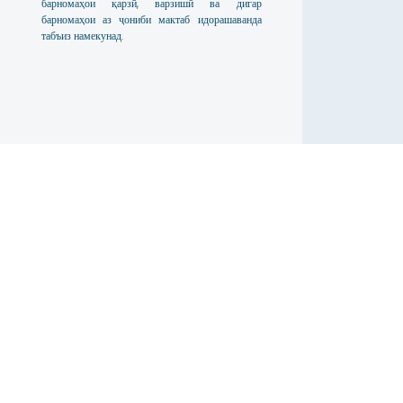
барномаҳои қарзӣ, варзишӣ ва дигар
барномаҳои аз ҷониби мактаб идорашаванда
табъиз намекунад.