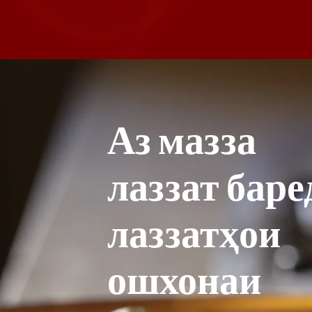
Аз мазза
лаззат баре
лаззатҳои
ошхонаи