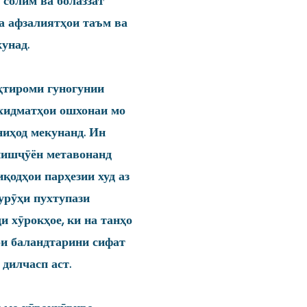
солим ва болаззат
а афзалиятҳои таъм ва
унад.
ҳтироми гуногунии
, хидматҳои ошхонаи мо
ниҳод мекунанд. Ин
онишҷӯён метавонанд
қодҳои парҳезии худ аз
Гурӯҳи пухтупази
и хӯрокҳое, ки на танҳо
ҳои баландтарини сифат
дилчасп аст.