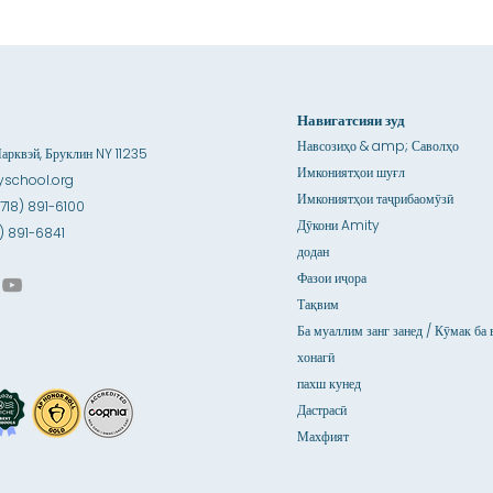
Навигатсияи зуд
Навсозиҳо & amp; Саволҳо
рквэй, Бруклин NY 11235
Имкониятҳои шуғл
school.org
Имкониятҳои таҷрибаомӯзӣ
(718) 891-6100
Дӯкони Amity
18) 891-6841
додан
Фазои иҷора
Тақвим
Ба муаллим занг занед / Кӯмак ба 
хонагӣ
пахш кунед
Дастрасӣ
Махфият