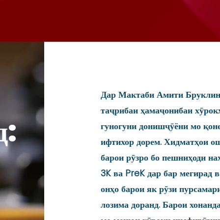
Дар Мактаби Амити Бруклин,
таҷрибаи ҳамаҷонибаи хӯрокх
д:
гуногуни донишҷӯёни мо қон
ифтихор дорем. Хидматҳои ош
барои рӯзро бо пешниҳоди н
3K ва PreK дар бар мегирад в
онҳо барои як рӯзи пурсамар
лозима доранд. Барои хонанда