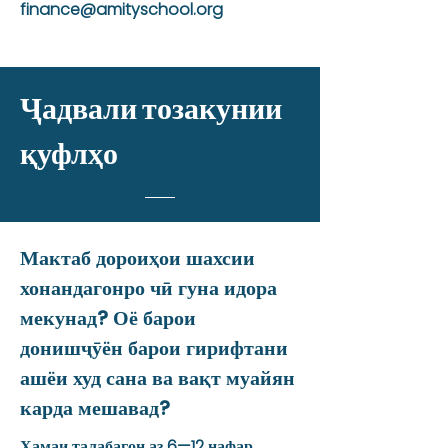
finance@amityschool.org
Ҷадвали тозакунии
қуфлҳо
Мактаб дороиҳои шахсии
хонандагонро чӣ гуна идора
мекунад? Оё барои
донишҷӯён барои гирифтани
ашёи худ сана ва вақт муайян
карда мешавад?
Хамаи талабагон аз 6—12 нафар