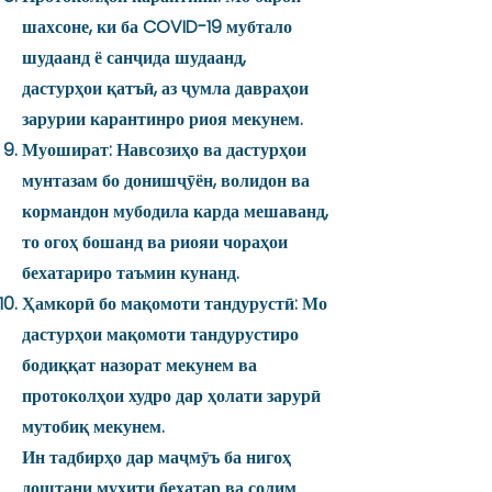
шахсоне, ки ба COVID-19 мубтало
шудаанд ё санҷида шудаанд,
дастурҳои қатъӣ, аз ҷумла давраҳои
зарурии карантинро риоя мекунем.
Муошират: Навсозиҳо ва дастурҳои
мунтазам бо донишҷӯён, волидон ва
кормандон мубодила карда мешаванд,
то огоҳ бошанд ва риояи чораҳои
бехатариро таъмин кунанд.
Ҳамкорӣ бо мақомоти тандурустӣ: Мо
дастурҳои мақомоти тандурустиро
бодиққат назорат мекунем ва
протоколҳои худро дар ҳолати зарурӣ
мутобиқ мекунем.
Ин тадбирҳо дар маҷмӯъ ба нигоҳ
доштани муҳити бехатар ва солим