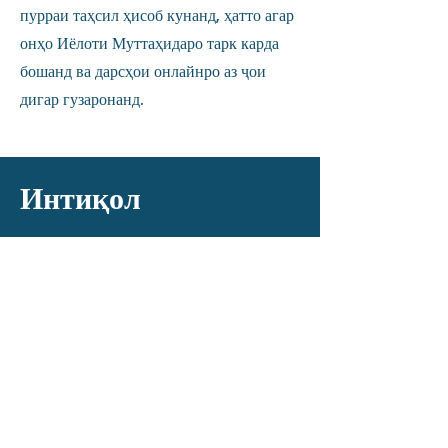
пурраи таҳсил ҳисоб кунанд, ҳатто агар
онҳо Иёлоти Муттаҳидаро тарк карда
бошанд ва дарсҳои онлайнро аз ҷои
дигар гузаронанд.
Интиқол
Агар ман хатмкунанда бошам
ва интиқоли I-20-и худро ба
коллеҷ ё донишгоҳи ИМА
талаб кунам, ман бояд кадом