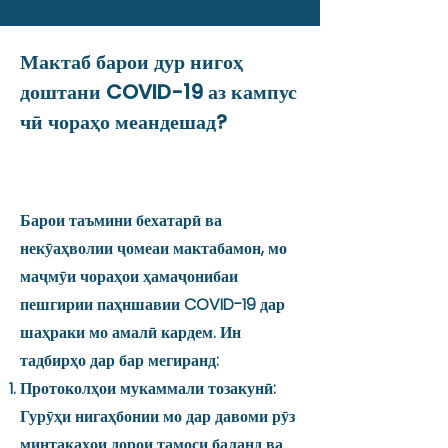
Мактаб барои дур нигоҳ
доштани COVID-19 аз кампус
чӣ чораҳо меандешад?
Барои таъмини бехатарӣ ва
некӯаҳволии ҷомеаи мактабамон, мо
маҷмӯи чораҳои ҳамаҷонибаи
пешгирии паҳншавии COVID-19 дар
шаҳраки мо амалӣ кардем. Ин
тадбирҳо дар бар мегиранд:
Протоколҳои мукаммали тозакунӣ:
Гурӯҳи нигаҳбонии мо дар давоми рӯз
минтақаҳои дорои тамоси баланд ва