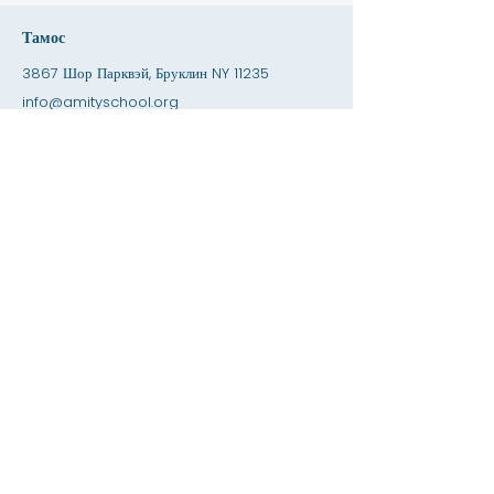
Тамос
3867 Шор Парквэй, Бруклин NY 11235
info@amityschool.org
Телефон:
+1 (718) 891-6100
Факс:
+1 (718) 891-6841
Навигатсияи зуд
Навсозиҳо & amp; Саволҳо
Имкониятҳои шуғл
Имкониятҳои таҷрибаомӯзӣ
Дӯкони Amity
додан