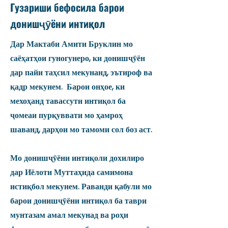
Гузариши бефосила барои
донишҷӯёни интиқол
Дар Мактаби Амити Бруклин мо
саёҳатҳои гуногунеро, ки донишҷӯён
дар пайи таҳсил мекунанд, эътироф ва
қадр мекунем. Барои онҳое, ки
мехоҳанд тавассути интиқол ба
ҷомеаи пурқуввати мо ҳамроҳ
шаванд, дарҳои мо тамоми сол боз аст.
Мо донишҷӯёни интиқоли дохилиро
дар Иёлоти Муттаҳида самимона
истиқбол мекунем. Раванди қабули мо
барои донишҷӯёни интиқол ба таври
мунтазам амал мекунад ва роҳи