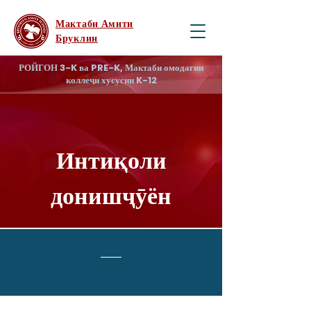
Мактаби Амити
Бруклин
РОЙГОН 3-K ва PRE-K, Мактаби омодагии
коллеҷи хусусии K-12
Интиқоли
донишҷӯён