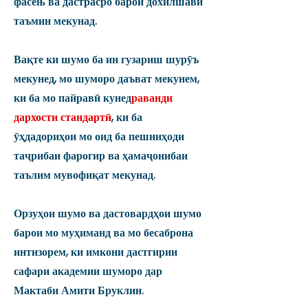
фасењ ва дастрасро барои дохилшавӣ
таъмин мекунад.
Вақте ки шумо ба ин гузариш шурӯъ
мекунед, мо шуморо даъват мекунем,
ки ба мо пайравӣ кунед
раванди
дархости стандартӣ
, ки ба
ӯҳдадориҳои мо оид ба пешниҳоди
таҷрибаи фарогир ва ҳамаҷонибаи
таълим мувофиқат мекунад.
Орзуҳои шумо ва дастовардҳои шумо
барои мо муҳиманд ва мо бесаброна
интизорем, ки имкони дастгирии
сафари академии шуморо дар
Мактаби Амити Бруклин.