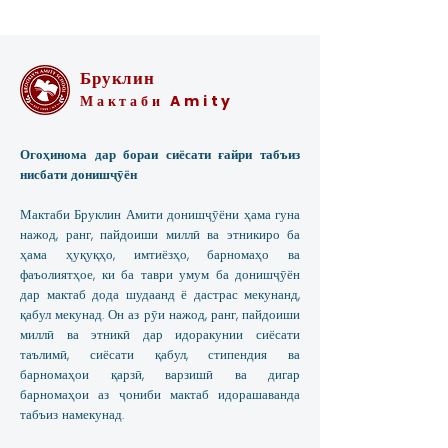
Бруклин
Мактаби Amity
Огоҳинома дар бораи сиёсати ғайри табъиз
нисбати донишҷӯён
Мактаби Бруклин Амити донишҷӯёни ҳама гуна
нажод, ранг, пайдоиши миллӣ ва этникиро ба
ҳама ҳуқуқҳо, имтиёзҳо, барномаҳо ва
фаъолиятҳое, ки ба таври умум ба донишҷӯён
дар мактаб дода шудаанд ё дастрас мекунанд,
қабул мекунад. Он аз рӯи нажод, ранг, пайдоиши
миллӣ ва этникӣ дар идоракунии сиёсати
таълимӣ, сиёсати қабул, стипендия ва
барномаҳои қарзӣ, варзишӣ ва дигар
барномаҳои аз ҷониби мактаб идорашаванда
табъиз намекунад.