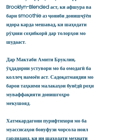
Brooklyn-Blended аст, ки афшура ва
бари smoothie аз ҷониби донишҷӯён
идора карда мешавад, ки шаҳодати
рӯҳияи соҳибкорӣ дар толорҳои мо
шудааст.
Дар Мактаби Амити Бруклин,
ӯҳдадории устувори мо ба омодагӣ ба
коллеҷ намоён аст. Садоқатмандии мо
барои таҳкими малакаҳои бунёдӣ роҳи
муваффақияти донишгоҳро
мекушояд.
Хатмкардагони пурифтихори мо ба
муассисаҳои бонуфузи чорсола ноил
гардиданд, ки ин шаҳодати меҳнати