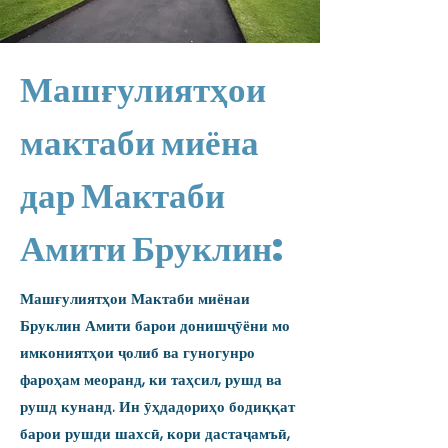
Машғулиятҳои
мактаби миёна
дар Мактаби
Амити Бруклин:
Машғулиятҳои Мактаби миёнаи
Бруклин Амити барои донишҷӯёни мо
имкониятҳои ҷолиб ва гуногунро
фароҳам меоранд, ки таҳсил, рушд ва
рушд кунанд. Ин ӯҳдадориҳо бодиққат
барои рушди шахсӣ, кори дастаҷамъӣ,