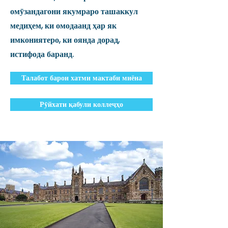
омӯзандагони якумраро ташаккул
медиҳем, ки омодаанд ҳар як
имкониятеро, ки оянда дорад,
истифода баранд.
Талабот барои хатми мактаби миёна
Рӯйхати қабули коллеҷҳо