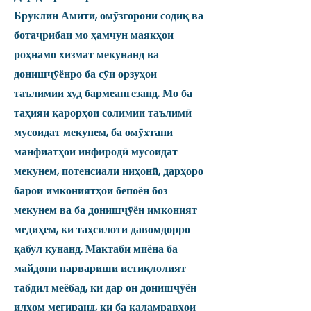
Бруклин Амити, омӯзгорони содиқ ва
ботаҷрибаи мо ҳамчун маякҳои
роҳнамо хизмат мекунанд ва
донишҷӯёнро ба сӯи орзуҳои
таълимии худ бармеангезанд. Мо ба
таҳияи қарорҳои солимии таълимӣ
мусоидат мекунем, ба омӯхтани
манфиатҳои инфиродӣ мусоидат
мекунем, потенсиали ниҳонӣ, дарҳоро
барои имкониятҳои бепоён боз
мекунем ва ба донишҷӯён имконият
медиҳем, ки таҳсилоти давомдорро
қабул кунанд. Мактаби миёна ба
майдони парвариши истиқлолият
табдил меёбад, ки дар он донишҷӯён
илҳом мегиранд, ки ба қаламравҳои