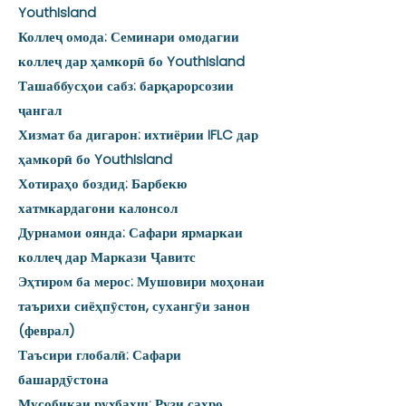
YouthIsland
Коллеҷ омода: Семинари омодагии
коллеҷ дар ҳамкорӣ бо YouthIsland
Ташаббусҳои сабз: барқарорсозии
ҷангал
Хизмат ба дигарон: ихтиёрии IFLC дар
ҳамкорӣ бо YouthIsland
Хотираҳо боздид: Барбекю
хатмкардагони калонсол
Дурнамои оянда: Сафари ярмаркаи
коллеҷ дар Маркази Ҷавитс
Эҳтиром ба мерос: Мушовири моҳонаи
таърихи сиёҳпӯстон, сухангӯи занон
(феврал)
Таъсири глобалӣ: Сафари
башардӯстона
Мусобикаи рухбахш: Рузи сахро