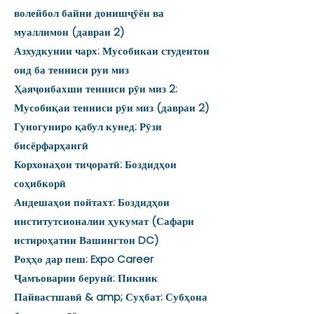
волейбол байни донишҷӯён ва
муаллимон (давраи 2)
Азхудкунии чарх: Мусобикаи студентон
оид ба тенниси руи миз
Ҳаяҷонбахши тенниси рӯи миз 2:
Мусобиқаи тенниси рӯи миз (давраи 2)
Гуногуниро қабул кунед: Рӯзи
бисёрфарҳангӣ
Корхонаҳои тиҷоратӣ: Боздидҳои
соҳибкорӣ
Андешаҳои пойтахт: Боздидҳои
институтсионалии ҳукумат (Сафари
истироҳатии Вашингтон DC)
Роҳҳо дар пеш: Expo Career
Ҷамъоварии берунӣ: Пикник
Пайвастшавӣ & amp; Суҳбат: Субҳона