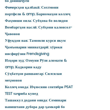
бо донишҷӯён
Фючерсҳои қалбакӣ: Сохтмони
портфели & amp; Барномаҳои коллеҷ
Фаҳмиши оила: Субҳона бо волидон
Вомбаргҳои наслӣ: Субҳони калонсол-
Ҷавонон
Уфуқҳои нав: Тамоюли курси якум
Ҷамъоварии миннатдорӣ: хӯроки
нисфирӯзии Frendsgiving
Изҳори худ: Озмуни Рӯзи аломати &
amp; Кадкории каду
Сӯҳбатҳои равшангар: Силсилаи
меҳмонон
Коллеҷ омода: Иҷлосияи сентябри PSAT
TEST таҷриба кунед
Ташаккул додани оянда: Семинари
навиштани дубора дар ҳамкорӣ бо