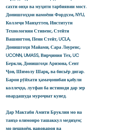
сахти онҳо ва муҳити тарбиявии мост.
Донишгоҳҳои намоёни Фордхэм, NYU,
Коллеҷи Манҳеттен, Институти
Технологияи Стивенс, Стейти
Вашингтон, Пенн Стейт, UCLA,
Донишгоҳи Майами, Сара Лоуренс,
UCONN, UMASS, Вирҷиния Тех, UC
Беркли, Донишгоҳи Аризона, Сент
Ҷон, Шимолу Шарқ, ва бисьёр дигар.
Барои рӯйхати ҳамаҷонибаи қабули
коллеҷҳо, лутфан ба истиноди дар зер
овардашуда муроҷиат кунед.
Дар Мактаби Амити Бруклин мо на
танҳо олимонро ташаккул медиҳем;
мо пешвоён, навоварон ва