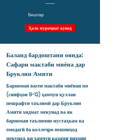
Бештар
Ҳоло муроҷиат кунед
Баланд бардоштани оянда:
Сафари мактаби миёна дар
Бруклин Амити
Барномаи васеи мактаби миёнаи мо
(синфҳои 9-12) ҳамчун қуллаи
пешрафти таълимӣ дар Бруклин
Амити хидмат мекунад ва як
барномаи таълимии мустаҳкам ва
омодагӣ ба коллеҷро пешниҳод
мекунад, ки ҳамчун қадами ниҳоии