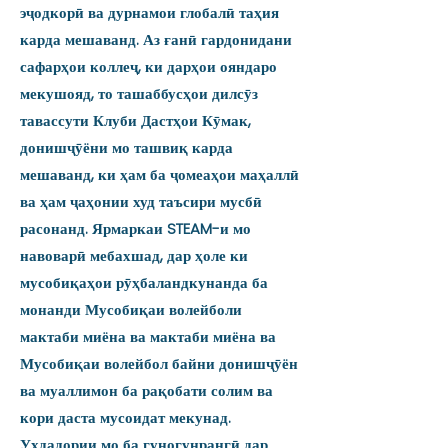
эҷодкорӣ ва дурнамои глобалӣ таҳия
карда мешаванд. Аз ғанӣ гардонидани
сафарҳои коллеҷ, ки дарҳои ояндаро
мекушояд, то ташаббусҳои дилсӯз
тавассути Клуби Дастҳои Кӯмак,
донишҷӯёни мо ташвиқ карда
мешаванд, ки ҳам ба ҷомеаҳои маҳаллӣ
ва ҳам ҷаҳонии худ таъсири мусбӣ
расонанд. Ярмаркаи STEAM-и мо
навоварӣ мебахшад, дар ҳоле ки
мусобиқаҳои рӯҳбаландкунанда ба
монанди Мусобиқаи волейболи
мактаби миёна ва мактаби миёна ва
Мусобиқаи волейбол байни донишҷӯён
ва муаллимон ба рақобати солим ва
кори даста мусоидат мекунад.
Уҳдадории мо ба гуногунрангӣ дар