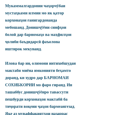
Мукаммалгардонии чаҳорчӯбаи
мустаҳками илмии мо як қатор
корхонаҳои ғанигардонанда
мебошанд. Донишҷӯёни синфҳои
болоӣ дар барномаҳо ва маҳфилҳои
ҷолиби баъдидарсӣ фаъолона
иштирок мекунанд.
Илова бар ин, олимони интихобшудаи
мактаби миёна имконияти беҳамто
доранд, ки худро дар БАРНОМАИ
СОХИБКОРИИ мо фаро гиранд. Ин
ташаббус донишҷӯёнро тавассути
пешбурди корхонаҳои мактабӣ ба
тиҷорати воқеии ҷаҳон бармеангезад.
Яке аз муваффақиятҳои назаррас