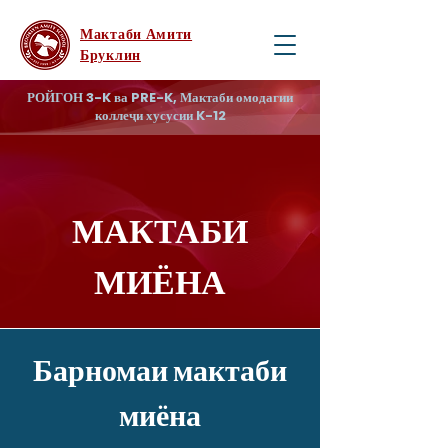
Мактаби Амити
Бруклин
РОЙГОН 3-K ва PRE-K, Мактаби омодагии
коллеҷи хусусии K-12
МАКТАБИ
МИЁНА
Барномаи мактаби
миёна