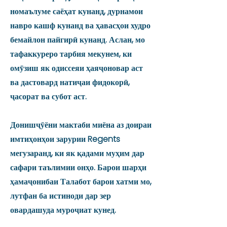
номаълуме саёҳат кунанд, дурнамои
навро кашф кунанд ва ҳавасҳои худро
бемайлон пайгирӣ кунанд. Аслан, мо
тафаккуреро тарбия мекунем, ки
омӯзиш як одиссеяи ҳаяҷоновар аст
ва дастовард натиҷаи фидокорӣ,
ҷасорат ва субот аст.
Донишҷӯёни мактаби миёна аз доираи
имтиҳонҳои зарурии Regents
мегузаранд, ки як қадами муҳим дар
сафари таълимии онҳо. Барои шарҳи
ҳамаҷонибаи Талабот барои хатми мо,
лутфан ба истиноди дар зер
овардашуда муроҷиат кунед.