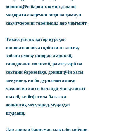
донишҷӯён барои такмил додани
маҳорати академии онҳо ва ҳамчун
саҳмгузорони тавонманд дар чамъият.
Тавассути як қатор курсҳои
инноватсионӣ, аз қабили зоология,
забони имову ишораи амрикоӣ,
саводнокии молиявӣ, рамзгузорӣ ва
сохтани барномаҳо, донишҷӯён хатм
мекунанд, ки бо дурнамои амиқи
ҷаҳонӣ ва ҳисси баланди масъулияти
шахсӣ, ки бефосила ба сатҳи
донишгоҳ мегузарад, муҷаҳҳаз
шудаанд.
Дар доираи барномаи мактаби миёнаи