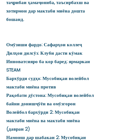
таҷрибаи ҳамаҷониба, таъсирбахш ва
хотирмон дар мактаби миёна дошта
бошанд.
Омӯзиши фардо: Сафарҳои коллеҷ
Дилҳои дилсӯз: Клуби дасти кӯмак
Инноватсияро ба кор баред: ярмаркаи
STEAM
Бархӯрди судҳо: Мусобиқаи волейбол
мактаби миёна против
Рақобати дӯстона: Мусобиқаи волейбол
байни донишҷӯён ва омӯзгорон
Волейбол бархӯрди 2: Мусобиқаи
мактаби миёна ва мактаби миёна
(давраи 2)
Намоиш дар шабакаи 2: Мусобиқаи