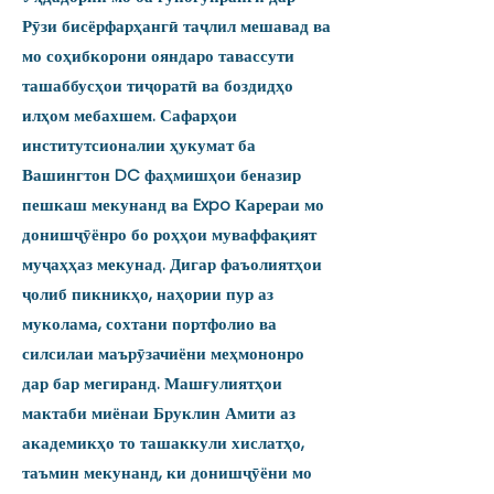
Рӯзи бисёрфарҳангӣ таҷлил мешавад ва
мо соҳибкорони ояндаро тавассути
ташаббусҳои тиҷоратӣ ва боздидҳо
илҳом мебахшем. Сафарҳои
институтсионалии ҳукумат ба
Вашингтон DC фаҳмишҳои беназир
пешкаш мекунанд ва Expo Карераи мо
донишҷӯёнро бо роҳҳои муваффақият
муҷаҳҳаз мекунад. Дигар фаъолиятҳои
ҷолиб пикникҳо, наҳории пур аз
муколама, сохтани портфолио ва
силсилаи маърӯзачиёни меҳмононро
дар бар мегиранд. Машғулиятҳои
мактаби миёнаи Бруклин Амити аз
академикҳо то ташаккули хислатҳо,
таъмин мекунанд, ки донишҷӯёни мо