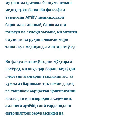
муҳити маҳрамона ба шумо имкон
медиҳад, ки ба қалби фалсафаи
таълимии Amity, пешниҳодҳои
барномаи таълимӣ, барномаҳои
гуногун ва ахлоқи умумие, ки муҳити
омӯзишӣ ва рӯҳияи ҷомеаи моро
ташаккул медиҳанд, амиқтар омӯзед.
Бо факултети омӯзгории мӯҳтарам
вохӯред, ки онҳо дар бораи паҳлӯҳои
гуногуни манзараи таълимии мо, аз
ҷумла аз барномаи таълимии дақиқ
ва таҷрибаи барҷастаи ҷойгиркунии
коллеҷ то интизориҳои академикӣ,
амалияи арзёбӣ, ғанӣ гардонидани
фаъолиятҳои беруназсинфӣ ва