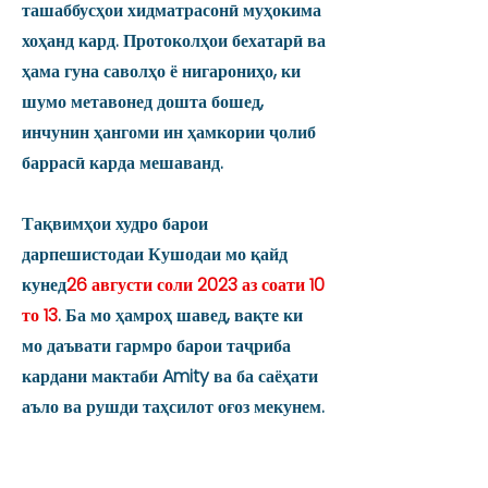
ташаббусҳои хидматрасонӣ муҳокима
хоҳанд кард. Протоколҳои бехатарӣ ва
ҳама гуна саволҳо ё нигарониҳо, ки
шумо метавонед дошта бошед,
инчунин ҳангоми ин ҳамкории ҷолиб
баррасӣ карда мешаванд.
Тақвимҳои худро барои
дарпешистодаи Кушодаи мо қайд
кунед
26 августи соли 2023 аз соати 10
то 13
. Ба мо ҳамроҳ шавед, вақте ки
мо даъвати гармро барои таҷриба
кардани мактаби Amity ва ба саёҳати
аъло ва рушди таҳсилот оғоз мекунем.