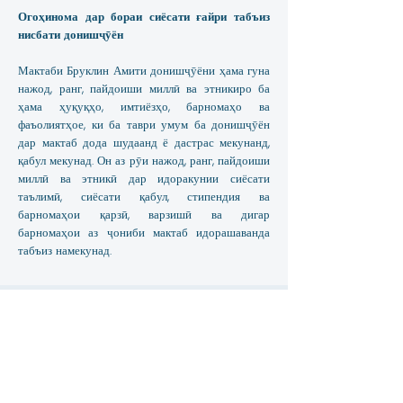
Огоҳинома дар бораи сиёсати ғайри табъиз
нисбати донишҷӯён
Мактаби Бруклин Амити донишҷӯёни ҳама гуна
нажод, ранг, пайдоиши миллӣ ва этникиро ба
ҳама ҳуқуқҳо, имтиёзҳо, барномаҳо ва
фаъолиятҳое, ки ба таври умум ба донишҷӯён
дар мактаб дода шудаанд ё дастрас мекунанд,
қабул мекунад. Он аз рӯи нажод, ранг, пайдоиши
миллӣ ва этникӣ дар идоракунии сиёсати
таълимӣ, сиёсати қабул, стипендия ва
барномаҳои қарзӣ, варзишӣ ва дигар
барномаҳои аз ҷониби мактаб идорашаванда
табъиз намекунад.
Тамос
3867 Шор Парквэй, Бруклин NY 11235
info@amityschool.org
Телефон:
+1 (718) 891-6100