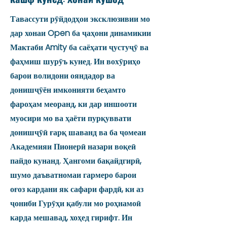
Тавассути рӯйдодҳои эксклюзивии мо
дар хонаи Open ба ҷаҳони динамикии
Мактаби Amity ба саёҳати ҷустуҷӯ ва
фаҳмиш шурӯъ кунед. Ин вохӯриҳо
барои волидони ояндадор ва
донишҷӯён имконияти беҳамто
фароҳам меоранд, ки дар иншооти
муосири мо ва ҳаёти пурқуввати
донишҷӯӣ ғарқ шаванд ва ба ҷомеаи
Академияи Пионерӣ назари воқеӣ
пайдо кунанд. Ҳангоми бақайдгирӣ,
шумо даъватномаи гармеро барои
оғоз кардани як сафари фардӣ, ки аз
ҷониби Гурӯҳи қабули мо роҳнамоӣ
карда мешавад, хоҳед гирифт. Ин