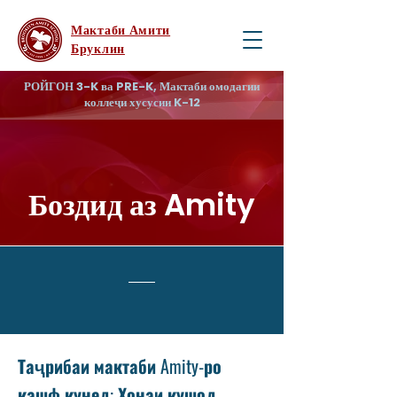
Мактаби Амити
Бруклин
РОЙГОН 3-K ва PRE-K, Мактаби омодагии
коллеҷи хусусии K-12
Боздид аз Amity
Таҷрибаи мактаби Amity-ро
кашф кунед: Хонаи кушод