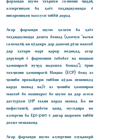
фарзанди шумо таърихи солимии ҷиддӣ,
аллергияҳои ба ҳаёт таҳдидкунанда ё
нигарониҳои махсуси тиббӣ дорад.
Агар фарзанди шумо ҳолати ба ҳаёт
таҳдидкунанда дошта бошад (ҳамчун "вазъи
саломатӣ, ки кӯдакро дар давоми рӯзи мактаб
дар хатари марг қарор медиҳад, агар
доруворӣ ё фармоиши табобат ва нақшаи
ҳамширагӣ вуҷуд надошта бошад"), ёрии
таъҷилии ҳамширагӣ Нақша (ECP) бояд аз
ҷониби провайдери тиббии кӯдак пешниҳод
карда шавад ва/ё аз ҷониби ҳамшираи
мактаб бо машварат бо шумо ва дар асоси
дастурҳои LHP таҳия карда шавад. Ба ин
нафастангӣ, диабети қанд, мусодира ва
аллергия ба Epi-pen ё дигар шароити тиббӣ
дохил мешаванд.
Агар фарзанди шумо аллергияи озуқаворӣ