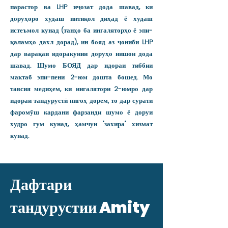
парастор ва LHP иҷозат дода шавад, ки
доруҳоро худаш интиқол диҳад ё худаш
истеъмол кунад (танҳо ба ингаляторҳо ё эпи-
қаламҳо дахл дорад), ин бояд аз ҷониби LHP
дар варақаи идоракунии доруҳо нишон дода
шавад. Шумо БОЯД дар идораи тиббии
мактаб эпи-пени 2-юм дошта бошед. Мо
тавсия медиҳем, ки ингалятори 2-юмро дар
идораи тандурустӣ нигоҳ дорем, то дар сурати
фаромӯш кардани фарзанди шумо ё доруи
худро гум кунад, ҳамчун "захира" хизмат
кунад.
Дафтари
тандурустии Amity