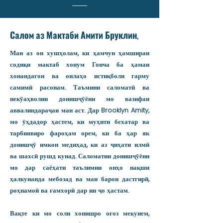
Салом аз Мактаби Амити Бруклин,
Ман аз он хушҳолам, ки ҳамчун ҳамшираи
содиқи мактаб хонум Гонча ба ҳамаи
хонандагон ва оилаҳо истиқболи гарму
самимӣ расонам. Таъмини саломатӣ ва
некӯаҳволии донишҷӯёни мо вазифаи
аввалиндараҷаи ман аст. Дар Brooklyn Amity,
мо ӯҳдадор ҳастем, ки муҳити бехатар ва
тарбиявиро фароҳам орем, ки ба ҳар як
донишҷӯ имкон медиҳад, ки аз ҷиҳати илмӣ
ва шахсӣ рушд кунад. Саломатии донишҷӯёни
мо дар саёҳати таълимии онҳо нақши
ҳалкунанда мебозад ва ман барои дастгирӣ,
роҳнамоӣ ва ғамхорӣ дар ин ҷо ҳастам.
Вақте ки мо соли хонишро оғоз мекунем,