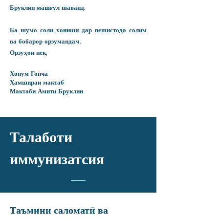
Бруклин машғул шаванд.
Ба шумо соли хониши дар пешистода солим
ва бобарор орзумандам.
Орзуҳои нек,
Хонум Гонча
Ҳамшираи мактаб
Мактаби Амити Бруклин
Талаботи
иммунизатсия
Таъмини саломатӣ ва