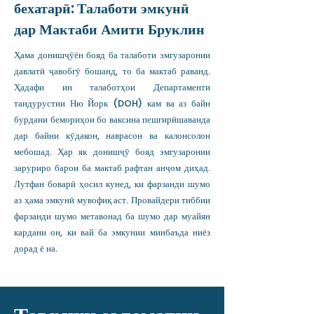
бехатарӣ: Талаботи эмкунӣ
дар Мактаби Амити Бруклин
Ҳама донишҷӯён бояд ба талаботи эмгузаронии
давлатӣ ҷавобгӯ бошанд, то ба мактаб раванд.
Ҳадафи ин талаботҳои Департаменти
тандурустии Ню Йорк (DOH) кам ва аз байн
бурдани бемориҳои бо ваксина пешгирӣшаванда
дар байни кӯдакон, наврасон ва калонсолон
мебошад. Ҳар як донишҷӯ бояд эмгузаронии
заруриро барои ба мактаб рафтан анҷом диҳад.
Лутфан боварӣ ҳосил кунед, ки фарзанди шумо
аз ҳама эмкунӣ мувофиқ аст. Провайдери тиббии
фарзанди шумо метавонад ба шумо дар муайян
кардани он, ки вай ба эмкунии минбаъда ниёз
дорад ё на.