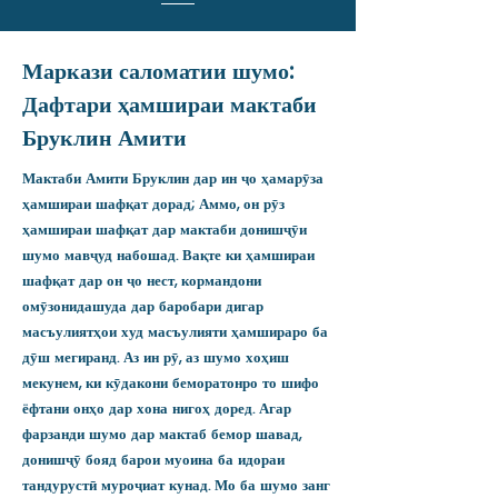
Маркази саломатии шумо:
Дафтари ҳамшираи мактаби
Бруклин Амити
Мактаби Амити Бруклин дар ин ҷо ҳамарӯза
ҳамшираи шафқат дорад; Аммо, он рӯз
ҳамшираи шафқат дар мактаби донишҷӯи
шумо мавҷуд набошад. Вақте ки ҳамшираи
шафқат дар он ҷо нест, кормандони
омӯзонидашуда дар баробари дигар
масъулиятҳои худ масъулияти ҳамшираро ба
дӯш мегиранд. Аз ин рӯ, аз шумо хоҳиш
мекунем, ки кӯдакони беморатонро то шифо
ёфтани онҳо дар хона нигоҳ доред. Агар
фарзанди шумо дар мактаб бемор шавад,
донишҷӯ бояд барои муоина ба идораи
тандурустӣ муроҷиат кунад. Мо ба шумо занг