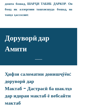
дошта бошад, ШАРҲИ ТАБИБ ДАРКОР. Он
бояд як аллергияи ташхисшуда бошад, на
танҳо ҳассосият.
Доруворӣ дар
Амити
Ҳифзи саломатии донишҷӯён:
доруворӣ дар
Мактаб - Дастрасӣ ба шаклҳо
дар идораи мактаб ё вебсайти
мактаб