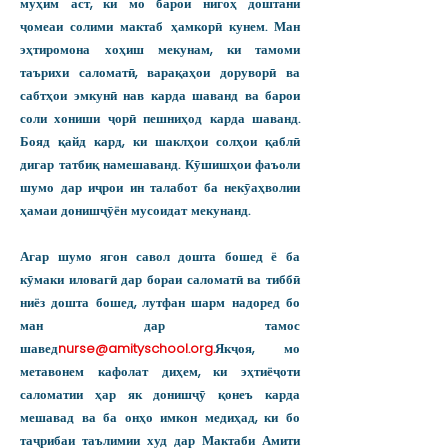
муҳим аст, ки мо барои нигоҳ доштани
ҷомеаи солими мактаб ҳамкорӣ кунем. Ман
эҳтиромона хоҳиш мекунам, ки тамоми
таърихи саломатӣ, варақаҳои доруворӣ ва
сабтҳои эмкунӣ нав карда шаванд ва барои
соли хониши ҷорӣ пешниҳод карда шаванд.
Бояд қайд кард, ки шаклҳои солҳои қаблӣ
дигар татбиқ намешаванд. Кӯшишҳои фаъоли
шумо дар иҷрои ин талабот ба некӯаҳволии
ҳамаи донишҷӯён мусоидат мекунанд.
Агар шумо ягон савол дошта бошед ё ба
кӯмаки иловагӣ дар бораи саломатӣ ва тиббӣ
ниёз дошта бошед, лутфан шарм надоред бо
ман дар тамос
шавед
nurse@amityschool.org
.
Якҷоя, мо
метавонем кафолат диҳем, ки эҳтиёҷоти
саломатии ҳар як донишҷӯ қонеъ карда
мешавад ва ба онҳо имкон медиҳад, ки бо
таҷрибаи таълимии худ дар Мактаби Амити