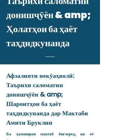
Таърихи саломатии
донишҷӯён & amp;
Ҳолатҳои ба ҳаёт
таҳдидкунанда
Афзалияти некӯаҳволӣ:
Таърихи саломатии
донишҷӯён & amp;
Шароитҳои ба ҳаёт
таҳдидкунанда дар Мактаби
Амити Бруклин
Ба ҳамшираи мактаб бигзоред, ки оё