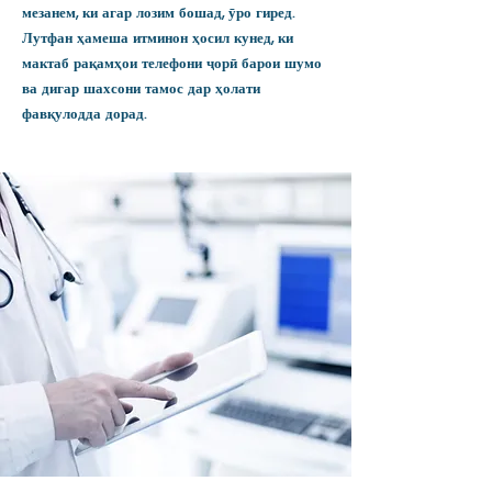
мезанем, ки агар лозим бошад, ӯро гиред.
Лутфан ҳамеша итминон ҳосил кунед, ки
мактаб рақамҳои телефони ҷорӣ барои шумо
ва дигар шахсони тамос дар ҳолати
фавқулодда дорад.