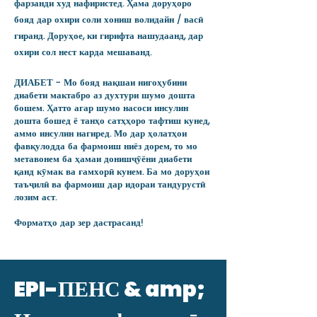
фарзанди худ нафиристед. Ҳама доруҳоро
бояд дар охири соли хониш волидайн / васӣ
гиранд. Доруҳое, ки гирифта нашудаанд, дар
охири сол нест карда мешаванд.
ДИАБЕТ - Мо бояд нақшаи нигоҳубини
диабети мактабро аз духтури шумо дошта
бошем. Ҳатто агар шумо насоси инсулин
дошта бошед ё танҳо сатҳҳоро тафтиш кунед,
аммо инсулин нагиред. Мо дар ҳолатҳои
фавқулодда ба фармоиш ниёз дорем, то мо
метавонем ба ҳамаи донишҷӯёни диабети
қанд кӯмак ва ғамхорӣ кунем. Ба мо доруҳои
таъҷилӣ ва фармоиш дар идораи тандурустӣ
лозим аст.
Форматҳо дар зер дастрасанд!
EPI-ПЕНС & amp;