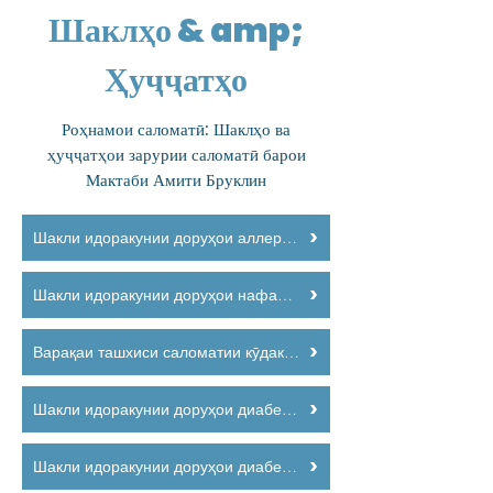
Шаклҳо & amp;
Ҳуҷҷатҳо
Роҳнамои саломатӣ: Шаклҳо ва
ҳуҷҷатҳои зарурии саломатӣ барои
Мактаби Амити Бруклин
Шакли идоракунии доруҳои аллергия-анафилаксия
Шакли идоракунии доруҳои нафастангӣ
Варақаи ташхиси саломатии кӯдакон ва наврасон
Шакли идоракунии доруҳои диабети қанд
Шакли идоракунии доруҳои диабети қанд / Илова