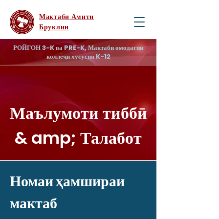
Мактаби Амити
Бруклин
РОЙГОН 3-K ва PRE-K, Мактаби омодагии
коллеҷи хусусии K-12
Маълумоти тиббӣ
& amp; Талабот
Номаи ҳамшираи
мактаб