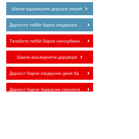
Шакли идоракунии доруҳои умумӣ
Дархости тиббӣ барои озодкунии эмкунӣ
Талаботи тиббӣ барои нигоҳубини кӯдак ва дохилшавандагони мактаби нав
Шакли маъмурияти доруворӣ
Дархост барои озодкунии динӣ ба варақаи эмкунӣ
Дархост барои баррасии серология ё ҳуҷҷатгузории бемории 