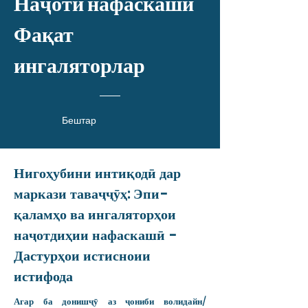
Наҷоти нафаскашӣ
Фақат
ингаляторлар
Бештар
Нигоҳубини интиқодӣ дар
маркази таваҷҷӯҳ: Эпи-
қаламҳо ва ингаляторҳои
наҷотдиҳии нафаскашӣ -
Дастурҳои истисноии
истифода
Агар ба донишҷӯ аз ҷониби волидайн/