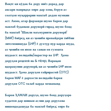
Вақте ки кӯдак ба дору ниёз дорад, дар
аксари мавридҳо онро дар хона, берун аз
соатҳои муқаррарии мактаб додан мумкин
аст. Аммо, агар фарзанди шумо барои дар
мактаб буданаш доруворӣ гирад, шумо бояд
ба мактаб "Шакли маъмурияти доруворӣ"
(MAF) биёред, ки аз ҷониби провайдери тиббии
литсензияшуда (LHP) ё духтур пур карда шуда,
аз ҷониби он имзо ва санаи он гузошта
шудааст. волидайн/парастор ва LHP. Ҳама
доруҳои рецептӣ як & nbsp; Варақаи
идоракунии доруворӣ, ки аз ҷониби LHP имзо
шудааст. Ҳама доруҳои ғайрирасмӣ (OTC)
барои MAF ё дархости волидайн барои
доруҳои OTC талаб карда мешаванд
Барои ҲАМАИ доруҳо, шумо бояд доруҳоро
худатон дар шишаи аслии дар дорухона
нишондодашуда ба мактаб биёред; онро бо