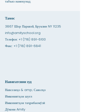
табъиз намекунад.
Тамос
3867 Шор Парквэй, Бруклин NY 11235
info@amityschool.org
Телефон:
+1 (718) 891-6100
Факс:
+1 (718) 891-6841
Навигатсияи зуд
Навсозиҳо & amp; Саволҳо
Имкониятҳои шуғл
Имкониятҳои таҷрибаомӯзӣ
Дӯкони Amity