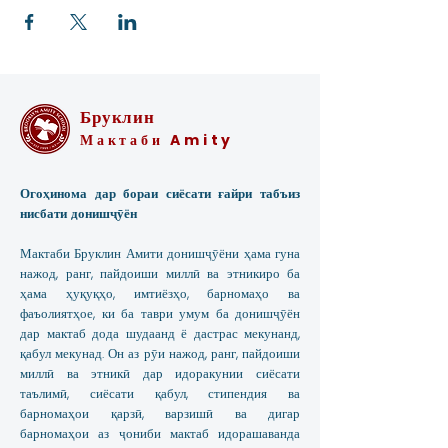
Бруклин
Мактаби Amity
Огоҳинома дар бораи сиёсати ғайри табъиз
нисбати донишҷӯён
Мактаби Бруклин Амити донишҷӯёни ҳама гуна
нажод, ранг, пайдоиши миллӣ ва этникиро ба
ҳама ҳуқуқҳо, имтиёзҳо, барномаҳо ва
фаъолиятҳое, ки ба таври умум ба донишҷӯён
дар мактаб дода шудаанд ё дастрас мекунанд,
қабул мекунад. Он аз рӯи нажод, ранг, пайдоиши
миллӣ ва этникӣ дар идоракунии сиёсати
таълимӣ, сиёсати қабул, стипендия ва
барномаҳои қарзӣ, варзишӣ ва дигар
барномаҳои аз ҷониби мактаб идорашаванда