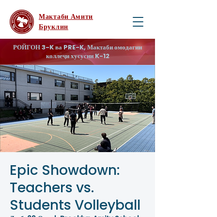
Мактаби Амити
Бруклин
РОЙГОН 3-K ва PRE-K, Мактаби омодагии
коллеҷи хусусии K-12
Epic Showdown:
Teachers vs.
Students Volleyball