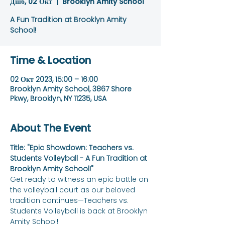
Дшб, 02 Окт
  |  
Brooklyn Amity School
A Fun Tradition at Brooklyn Amity
School!
Time & Location
02 Окт 2023, 15:00 – 16:00
Brooklyn Amity School, 3867 Shore
Pkwy, Brooklyn, NY 11235, USA
About The Event
Title: "Epic Showdown: Teachers vs. 
Students Volleyball - A Fun Tradition at 
Brooklyn Amity School!"
Get ready to witness an epic battle on 
the volleyball court as our beloved 
tradition continues—Teachers vs. 
Students Volleyball is back at Brooklyn 
Amity School!