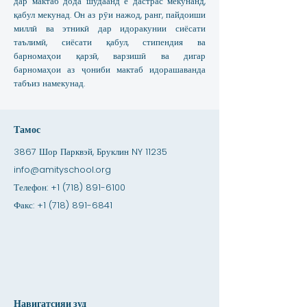
дар мактаб дода шудаанд ё дастрас мекунанд,
қабул мекунад. Он аз рӯи нажод, ранг, пайдоиши
миллӣ ва этникӣ дар идоракунии сиёсати
таълимӣ, сиёсати қабул, стипендия ва
барномаҳои қарзӣ, варзишӣ ва дигар
барномаҳои аз ҷониби мактаб идорашаванда
табъиз намекунад.
Тамос
3867 Шор Парквэй, Бруклин NY 11235
info@amityschool.org
Телефон:
+1 (718) 891-6100
Факс:
+1 (718) 891-6841
Навигатсияи зуд