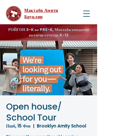
Мактаби Амити
Бруклин
РОЙГОН 3-K ва PRE-K, Мактаби омодагии
коллеҷи хусусии K-12
Open house/
School Tour
Пшб, 15 Фев
  |  
Brooklyn Amity School