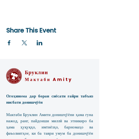
Share This Event
Бруклин
Мактаби Amity
Огоҳинома дар бораи сиёсати ғайри табъиз
нисбати донишҷӯён
Мактаби Бруклин Амити донишҷӯёни ҳама гуна
нажод, ранг, пайдоиши миллӣ ва этникиро ба
ҳама ҳуқуқҳо, имтиёзҳо, барномаҳо ва
фаъолиятҳое, ки ба таври умум ба донишҷӯён