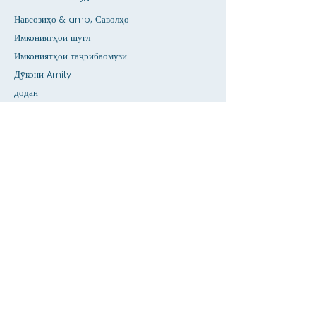
Навсозиҳо & amp; Саволҳо
Имкониятҳои шуғл
Имкониятҳои таҷрибаомӯзӣ
Дӯкони Amity
додан
Фазои иҷора
Тақвим
Ба муаллим занг занед / Кӯмак ба вазифаи
хонагӣ
пахш кунед
Дастрасӣ
Махфият
Хона
Пойгоҳи додаҳои SIS
Дар бораи