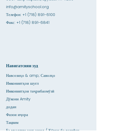
info@amityschool.org
Телефон:
+1 (718) 891-6100
Факс:
+1 (718) 891-6841
Навигатсияи зуд
Навсозиҳо & amp; Саволҳо
Имкониятҳои шуғл
Имкониятҳои таҷрибаомӯзӣ
Дӯкони Amity
додан
Фазои иҷора
Тақвим
Ба муаллим занг занед / Кӯмак ба вазифаи