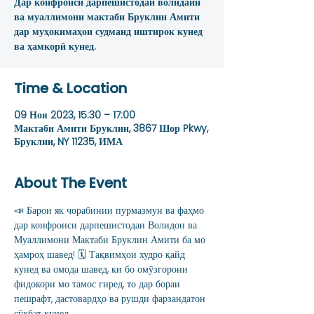
Дар конфронси дарпешистодаи волидайн
ва муаллимони мактаби Бруклин Амити
дар муҳокимаҳои судманд иштирок кунед
ва ҳамкорӣ кунед.
Time & Location
09 Ноя 2023, 15:30 – 17:00
Мактаби Амити Бруклин, 3867 Шор Pkwy,
Бруклин, NY 11235, ИМА
About The Event
📣 Барои як чорабинии пурмазмун ва фаҳмо 
дар конфронси дарпешистодаи Волидон ва 
Муаллимони Мактаби Бруклин Амити ба мо 
ҳамроҳ шавед! 🗓️ Тақвимҳои худро қайд 
кунед ва омода шавед, ки бо омӯзгорони 
фидокори мо тамос гиред, то дар бораи 
пешрафт, дастовардҳо ва рушди фарзандатон 
сӯҳбат кунед.