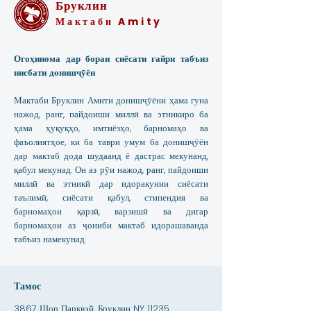
Бруклин
Мактаби Amity
Огоҳинома дар бораи сиёсати ғайри табъиз
нисбати донишҷӯён
Мактаби Бруклин Амити донишҷӯёни ҳама гуна
нажод, ранг, пайдоиши миллӣ ва этникиро ба
ҳама ҳуқуқҳо, имтиёзҳо, барномаҳо ва
фаъолиятҳое, ки ба таври умум ба донишҷӯён
дар мактаб дода шудаанд ё дастрас мекунанд,
қабул мекунад. Он аз рӯи нажод, ранг, пайдоиши
миллӣ ва этникӣ дар идоракунии сиёсати
таълимӣ, сиёсати қабул, стипендия ва
барномаҳои қарзӣ, варзишӣ ва дигар
барномаҳои аз ҷониби мактаб идорашаванда
табъиз намекунад.
Тамос
3867 Шор Парквэй, Бруклин NY 11235