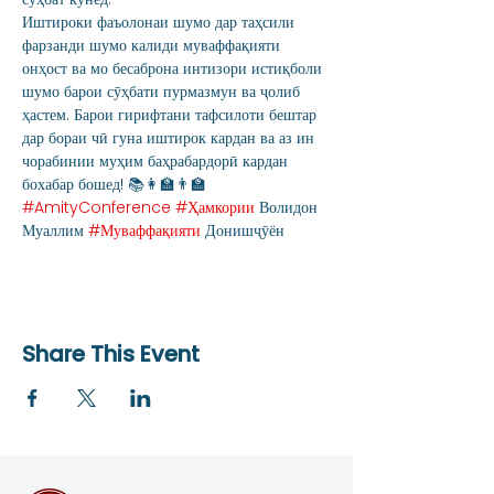
Иштироки фаъолонаи шумо дар таҳсили 
фарзанди шумо калиди муваффақияти 
онҳост ва мо бесаброна интизори истиқболи 
шумо барои сӯҳбати пурмазмун ва ҷолиб 
ҳастем. Барои гирифтани тафсилоти бештар 
дар бораи чӣ гуна иштирок кардан ва аз ин 
чорабинии муҳим баҳрабардорӣ кардан 
бохабар бошед! 📚👩‍🏫👨‍🏫 
#AmityConference
#Ҳамкории
 Волидон 
Муаллим 
#Муваффақияти
 Донишҷӯён
Share This Event