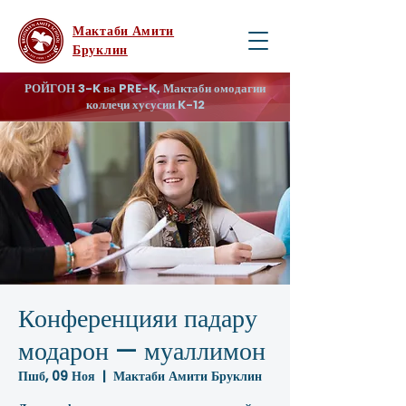
Мактаби Амити
Бруклин
РОЙГОН 3-K ва PRE-K, Мактаби омодагии
коллеҷи хусусии K-12
Конференцияи падару
модарон — муаллимон
Пшб, 09 Ноя
  |  
Мактаби Амити Бруклин