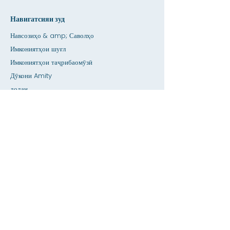
Навигатсияи зуд
Навсозиҳо & amp; Саволҳо
Имкониятҳои шуғл
Имкониятҳои таҷрибаомӯзӣ
Дӯкони Amity
додан
Фазои иҷора
Тақвим
Ба муаллим занг занед / Кӯмак ба вазифаи
хонагӣ
пахш кунед
Дастрасӣ
Махфият
Хона
Пойгоҳи додаҳои SIS