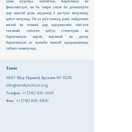
ҳама ҳуқуқҳо, имтиёзҳо, барномаҳо ва
фаъолиятҳое, ки ба таври умум ба донишҷӯён
дар мактаб дода шудаанд ё дастрас мекунанд,
қабул мекунад. Он аз рӯи нажод, ранг, пайдоиши
миллӣ ва этникӣ дар идоракунии сиёсати
таълимӣ, сиёсати қабул, стипендия ва
барномаҳои қарзӣ, варзишӣ ва дигар
барномаҳои аз ҷониби мактаб идорашаванда
табъиз намекунад.
Тамос
3867 Шор Парквэй, Бруклин NY 11235
info@amityschool.org
Телефон:
+1 (718) 891-6100
Факс:
+1 (718) 891-6841