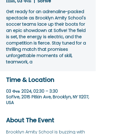
Шнб, 03 Фев
  |  
SoFive
Get ready for an adrenaline-packed
spectacle as Brooklyn Amity School's
soccer teams lace up their boots for
an epic showdown at Sofive! The field
is set, the energy is electric, and the
competition is fierce. Stay tuned for a
thrilling match that promises
unforgettable moments of skill,
teamwork, a
Time & Location
03 Фев 2024, 02:30 – 3:30
SoFive, 2015 Pitkin Ave, Brooklyn, NY 11207,
USA
About The Event
Brooklyn Amity School is buzzing with 