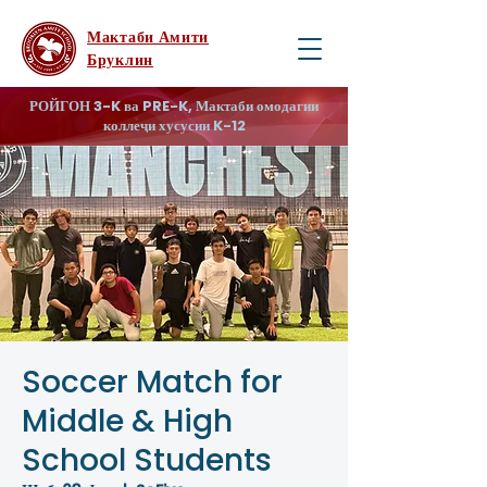
Мактаби Амити
Бруклин
РОЙГОН 3-K ва PRE-K, Мактаби омодагии
коллеҷи хусусии K-12
Soccer Match for
Middle & High
School Students