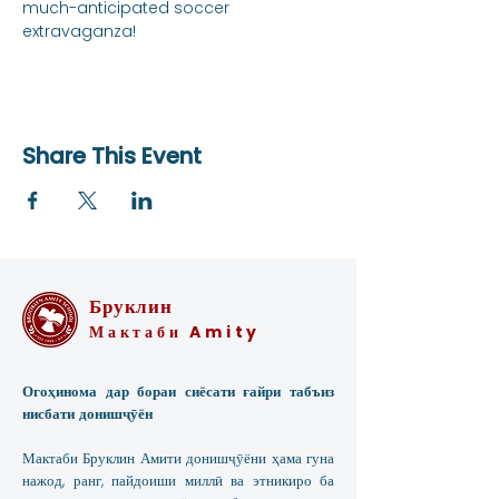
much-anticipated soccer 
extravaganza!
Share This Event
Бруклин
Мактаби Amity
Огоҳинома дар бораи сиёсати ғайри табъиз
нисбати донишҷӯён
Мактаби Бруклин Амити донишҷӯёни ҳама гуна
нажод, ранг, пайдоиши миллӣ ва этникиро ба