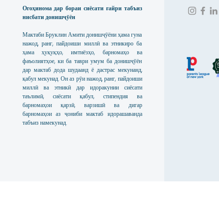
Огоҳинома дар бораи сиёсати ғайри табъиз
нисбати донишҷӯён
Мактаби Бруклин Амити донишҷӯёни ҳама гуна
нажод, ранг, пайдоиши миллӣ ва этникиро ба
ҳама ҳуқуқҳо, имтиёзҳо, барномаҳо ва
фаъолиятҳое, ки ба таври умум ба донишҷӯён
дар мактаб дода шудаанд ё дастрас мекунанд,
қабул мекунад. Он аз рӯи нажод, ранг, пайдоиши
миллӣ ва этникӣ дар идоракунии сиёсати
таълимӣ, сиёсати қабул, стипендия ва
барномаҳои қарзӣ, варзишӣ ва дигар
барномаҳои аз ҷониби мактаб идорашаванда
табъиз намекунад.