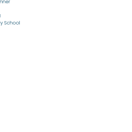
inner
M
ty School