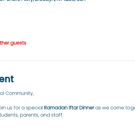
other guests
ent
ool Community,
in us for a special 
Ramadan Iftar Dinner
 as we come toget
udents, parents, and staff.