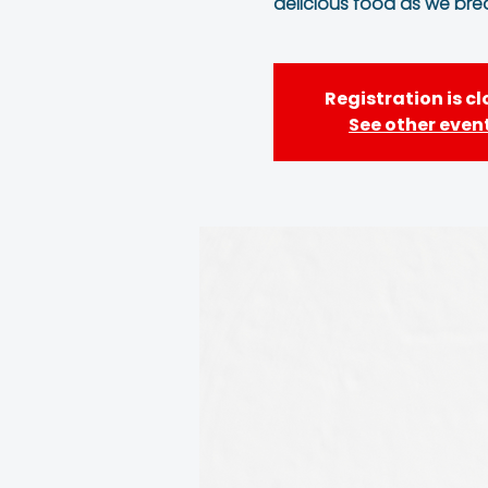
delicious food as we brea
Registration is c
See other even