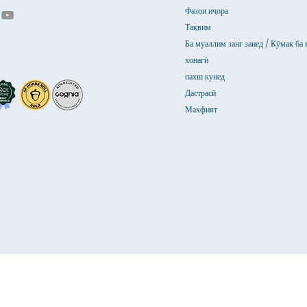
Фазои иҷора
Тақвим
Ба муаллим занг занед / Кӯмак ба 
хонагӣ
пахш кунед
Дастрасӣ
Махфият