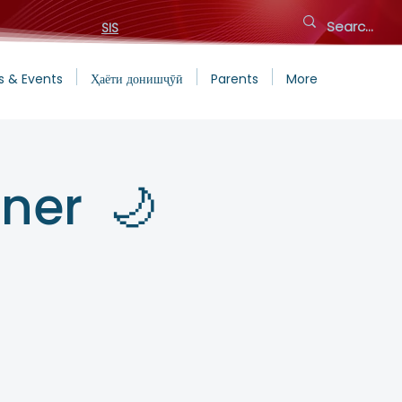
SIS
s & Events
Ҳаёти донишҷӯӣ
Parents
More
nner 🌙