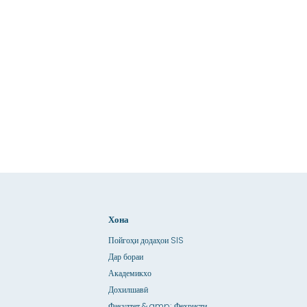
Хона
Пойгоҳи додаҳои SIS
Дар бораи
Академикхо
Дохилшавӣ
Факултет & amp; Феҳристи