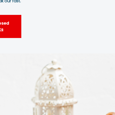
k our fast.
losed
ts