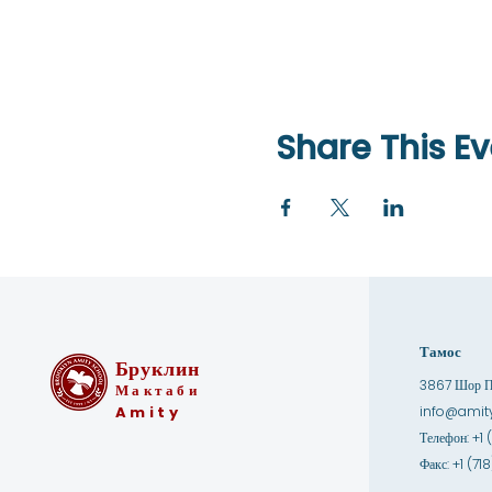
Share This Ev
Тамос
Бруклин
3867 Шор Па
Мактаби
Amity
info@amity
Телефон: +1 
Факс: +1 (7