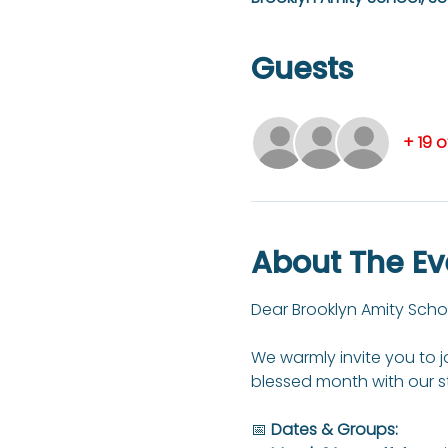
Guests
+ 19 
About The Ev
Dear Brooklyn Amity Sch
We warmly invite you to jo
blessed month with our st
📅 
Dates & Groups: