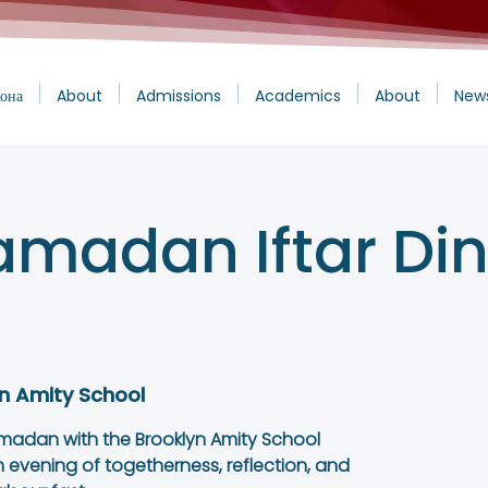
она
About
Admissions
Academics
About
New
Ramadan Iftar Di
n Amity School
Ramadan with the Brooklyn Amity School
evening of togetherness, reflection, and