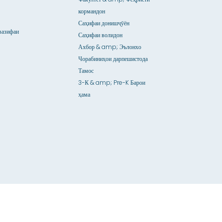
кормандон
Саҳифаи донишҷӯён
вазифаи
Саҳифаи волидон
Ахбор & amp; Эълонхо
Чорабиниҳои дарпешистода
Тамос
3-К & amp; Pre-K Барои
ҳама