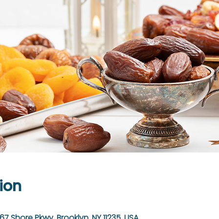
ion
67 Shore Pkwy, Brooklyn, NY 11235, USA