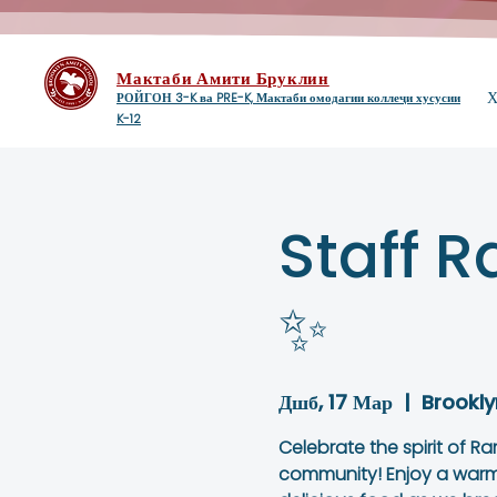
Мактаби Амити Бруклин
Х
РОЙГОН 3-K ва PRE-K, Мактаби омодагии коллеҷи хусусии
K-12
Staff 
✨
Дшб, 17 Мар
  |  
Brookly
Celebrate the spirit of 
community! Enjoy a warm 