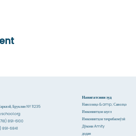
ent
Навигатсияи зуд
Навсозиҳо & amp; Саволҳо
рквэй, Бруклин NY 11235
Имкониятҳои шуғл
school.org
Имкониятҳои таҷрибаомӯзӣ
(718) 891-6100
Дӯкони Amity
18) 891-6841
додан