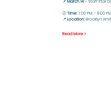
📌 
March 14
 – Staff Iftar D
🕖 
Time:
 7:00 PM – 9:00 P
📍 
Location:
 Brooklyn Ami
Read More >