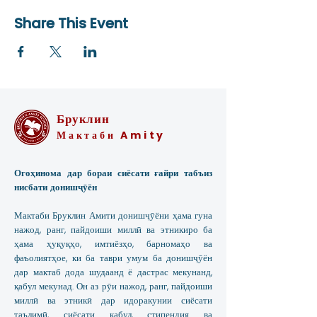
Share This Event
Бруклин
Мактаби Amity
Огоҳинома дар бораи сиёсати ғайри табъиз
нисбати донишҷӯён
Мактаби Бруклин Амити донишҷӯёни ҳама гуна
нажод, ранг, пайдоиши миллӣ ва этникиро ба
ҳама ҳуқуқҳо, имтиёзҳо, барномаҳо ва
фаъолиятҳое, ки ба таври умум ба донишҷӯён
дар мактаб дода шудаанд ё дастрас мекунанд,
қабул мекунад. Он аз рӯи нажод, ранг, пайдоиши
миллӣ ва этникӣ дар идоракунии сиёсати
таълимӣ, сиёсати қабул, стипендия ва