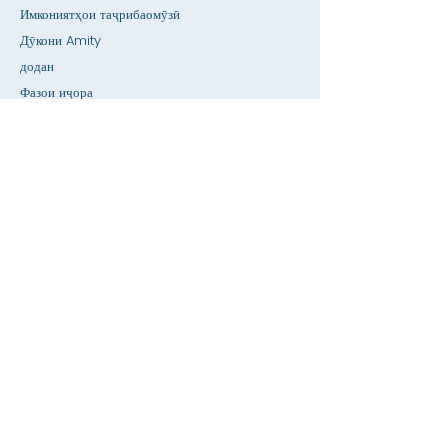
Имкониятҳои таҷрибаомӯзӣ
Дӯкони Amity
додан
Фазои иҷора
Тақвим
Ба муаллим занг занед / Кӯмак ба вазифаи
хонагӣ
пахш кунед
Дастрасӣ
Махфият
Хона
Пойгоҳи додаҳои SIS
Дар бораи
Академикхо
Дохилшавӣ
Факултет & amp; Феҳристи кормандон