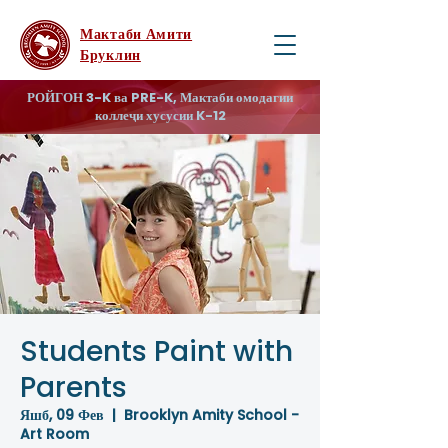
Мактаби Амити
Бруклин
РОЙГОН 3-K ва PRE-K, Мактаби омодагии
коллеҷи хусусии K-12
Students Paint with
Parents
Яшб, 09 Фев
  |  
Brooklyn Amity School -
Art Room