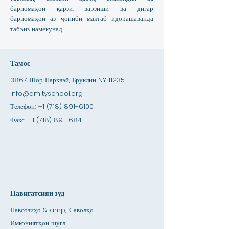
барномаҳои қарзӣ, варзишӣ ва дигар
барномаҳои аз ҷониби мактаб идорашаванда
табъиз намекунад.
Тамос
3867 Шор Парквэй, Бруклин NY 11235
info@amityschool.org
Телефон:
+1 (718) 891-6100
Факс:
+1 (718) 891-6841
Навигатсияи зуд
Навсозиҳо & amp; Саволҳо
Имкониятҳои шуғл