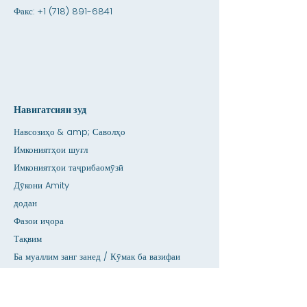
Факс:
+1 (718) 891-6841
Навигатсияи зуд
Навсозиҳо & amp; Саволҳо
Имкониятҳои шуғл
Имкониятҳои таҷрибаомӯзӣ
Дӯкони Amity
додан
Фазои иҷора
Тақвим
Ба муаллим занг занед / Кӯмак ба вазифаи
хонагӣ
пахш кунед