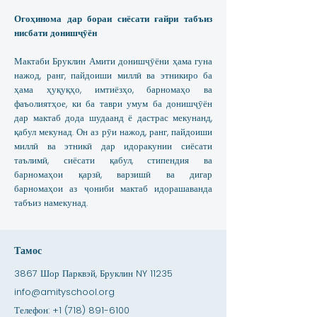
Огоҳинома дар бораи сиёсати ғайри табъиз
нисбати донишҷӯён
Мактаби Бруклин Амити донишҷӯёни ҳама гуна
нажод, ранг, пайдоиши миллӣ ва этникиро ба
ҳама ҳуқуқҳо, имтиёзҳо, барномаҳо ва
фаъолиятҳое, ки ба таври умум ба донишҷӯён
дар мактаб дода шудаанд ё дастрас мекунанд,
қабул мекунад. Он аз рӯи нажод, ранг, пайдоиши
миллӣ ва этникӣ дар идоракунии сиёсати
таълимӣ, сиёсати қабул, стипендия ва
барномаҳои қарзӣ, варзишӣ ва дигар
барномаҳои аз ҷониби мактаб идорашаванда
табъиз намекунад.
Тамос
3867 Шор Парквэй, Бруклин NY 11235
info@amityschool.org
Телефон:
+1 (718) 891-6100