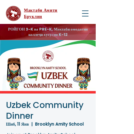
Мактаби Амити
Бруклин
РОЙГОН 3-K ва PRE-K, Мактаби омодагии
коллеҷи хусусии K-12
Uzbek Community
Dinner
Шнб, 11 Янв
  |  
Brooklyn Amity School