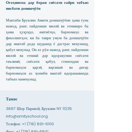
Огоҳинома дар бораи сиёсати ғайри табъиз
нисбати донишҷӯён
Мактаби Бруклин Амити донишҷӯёни ҳама гуна
нажод, ранг, пайдоиши миллӣ ва этникиро ба
ҳама ҳуқуқҳо, имтиёзҳо, барномаҳо ва
фаъолиятҳое, ки ба таври умум ба донишҷӯён
дар мактаб дода шудаанд ё дастрас мекунанд,
қабул мекунад. Он аз рӯи нажод, ранг, пайдоиши
миллӣ ва этникӣ дар идоракунии сиёсати
таълимӣ, сиёсати қабул, стипендия ва
барномаҳои қарзӣ, варзишӣ ва дигар
барномаҳои аз ҷониби мактаб идорашаванда
табъиз намекунад.
Тамос
3867 Шор Парквэй, Бруклин NY 11235
info@amityschool.org
Телефон:
+1 (718) 891-6100
Факс:
+1 (718) 891-6841