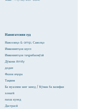
Навигатсияи зуд
Навсозиҳо & amp; Саволҳо
Имкониятҳои шуғл
Имкониятҳои таҷрибаомӯзӣ
Дӯкони Amity
додан
Фазои иҷора
Тақвим
Ба муаллим занг занед / Кӯмак ба вазифаи
хонагӣ
пахш кунед
Дастрасӣ