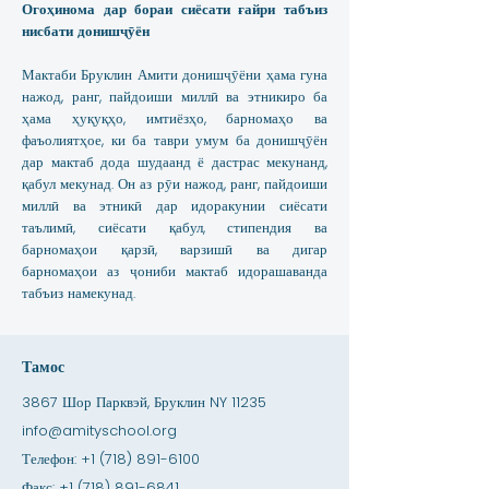
Огоҳинома дар бораи сиёсати ғайри табъиз
нисбати донишҷӯён
Мактаби Бруклин Амити донишҷӯёни ҳама гуна
нажод, ранг, пайдоиши миллӣ ва этникиро ба
ҳама ҳуқуқҳо, имтиёзҳо, барномаҳо ва
фаъолиятҳое, ки ба таври умум ба донишҷӯён
дар мактаб дода шудаанд ё дастрас мекунанд,
қабул мекунад. Он аз рӯи нажод, ранг, пайдоиши
миллӣ ва этникӣ дар идоракунии сиёсати
таълимӣ, сиёсати қабул, стипендия ва
барномаҳои қарзӣ, варзишӣ ва дигар
барномаҳои аз ҷониби мактаб идорашаванда
табъиз намекунад.
Тамос
3867 Шор Парквэй, Бруклин NY 11235
info@amityschool.org
Телефон:
+1 (718) 891-6100
Факс:
+1 (718) 891-6841