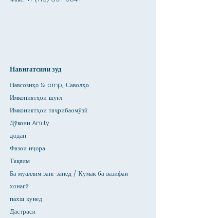
Навигатсияи зуд
Навсозиҳо & amp; Саволҳо
Имкониятҳои шуғл
Имкониятҳои таҷрибаомӯзӣ
Дӯкони Amity
додан
Фазои иҷора
Тақвим
Ба муаллим занг занед / Кӯмак ба вазифаи
хонагӣ
пахш кунед
Дастрасӣ