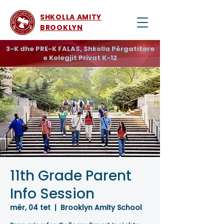
SHKOLLA AMITY
BROOKLYN
3-K dhe PRE-K FALAS, Shkolla Përgatitore
e Kolegjit Privat K-12
11th Grade Parent
Info Session
mër, 04 tet
  |  
Brooklyn Amity School