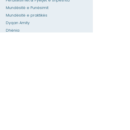
Përditësimet & Pyetjet e shpeshta
Mundësitë e Punësimit
Mundësitë e praktikës
Dyqan Amity
Dhënia
Hapësirë me qira
Kalendari
Telefononi një ndihmë për mësuesin /
detyrat e shtëpisë
Shtypni
Aksesueshmëria
Privatësia
Shtëpi
Baza e të dhënave SIS
Rreth
Akademikët