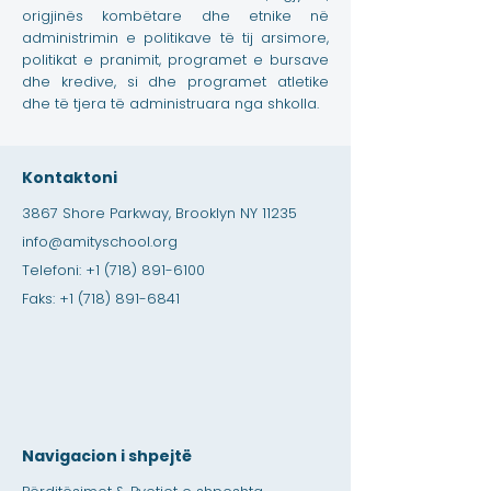
origjinës kombëtare dhe etnike në
administrimin e politikave të tij arsimore,
politikat e pranimit, programet e bursave
dhe kredive, si dhe programet atletike
dhe të tjera të administruara nga shkolla.
Kontaktoni
3867 Shore Parkway, Brooklyn NY 11235
info@amityschool.org
Telefoni:
+1 (718) 891-6100
Faks:
+1 (718) 891-6841
Navigacion i shpejtë