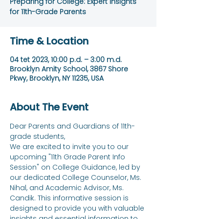
Preparing for College: Expert Insights
for 11th-Grade Parents
Time & Location
04 tet 2023, 10:00 p.d. – 3:00 m.d.
Brooklyn Amity School, 3867 Shore
Pkwy, Brooklyn, NY 11235, USA
About The Event
Dear Parents and Guardians of 11th-
grade students,
We are excited to invite you to our 
upcoming "11th Grade Parent Info 
Session" on College Guidance, led by 
our dedicated College Counselor, Ms. 
Nihal, and Academic Advisor, Ms. 
Candik. This informative session is 
designed to provide you with valuable 
insights and essential information to 