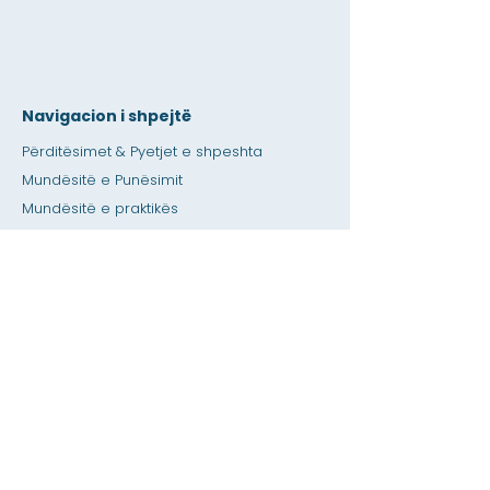
Navigacion i shpejtë
Përditësimet & Pyetjet e shpeshta
Mundësitë e Punësimit
Mundësitë e praktikës
Dyqan Amity
Dhënia
Hapësirë me qira
Kalendari
Telefononi një ndihmë për mësuesin /
detyrat e shtëpisë
Shtypni
Aksesueshmëria
Privatësia