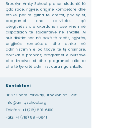
Brooklyn Amity School pranon studentë të
çdo race, ngjyre, origjine kombëtare dhe
etnike për të gjitha të drejtat, privilegjet,
programet dhe aktivitetet që
përgjithësisht u akordohen ose vihen në
dispozicion të studentëve në shkollë. Ai
nuk diskriminon në bazë të racës, ngjyrës,
origjinës kombëtare dhe etnike në
administrimin e politikave të tij arsimore,
politikat e pranimit, programet e bursave
dhe kredive, si dhe programet atletike
dhe të tjera të administruara nga shkolla.
Kontaktoni
3867 Shore Parkway, Brooklyn NY 11235
info@amityschool.org
Telefoni:
+1 (718) 891-6100
Faks:
+1 (718) 891-6841