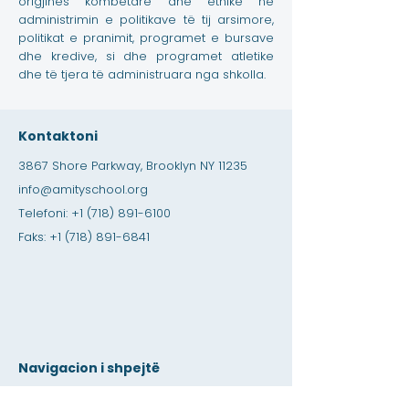
origjinës kombëtare dhe etnike në
administrimin e politikave të tij arsimore,
politikat e pranimit, programet e bursave
dhe kredive, si dhe programet atletike
dhe të tjera të administruara nga shkolla.
Kontaktoni
3867 Shore Parkway, Brooklyn NY 11235
info@amityschool.org
Telefoni:
+1 (718) 891-6100
Faks:
+1 (718) 891-6841
Navigacion i shpejtë
Përditësimet & Pyetjet e shpeshta