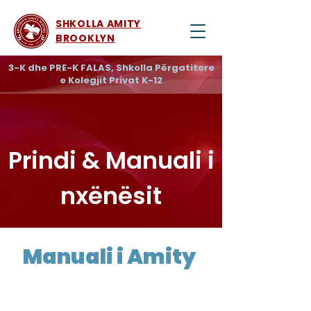
SHKOLLA AMITY
BROOKLYN
3-K dhe PRE-K FALAS, Shkolla Përgatitore
e Kolegjit Privat K-12
Prindi & Manuali i
nxënësit
Manuali i Amity
për Prindërit & Studentët