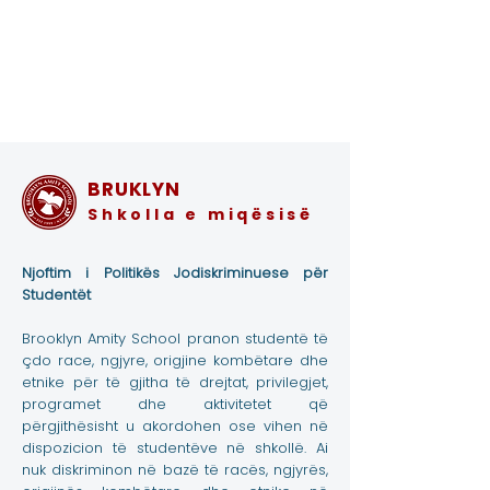
BRUKLYN
Shkolla e miqësisë
Njoftim i Politikës Jodiskriminuese për
Studentët
Brooklyn Amity School pranon studentë të
çdo race, ngjyre, origjine kombëtare dhe
etnike për të gjitha të drejtat, privilegjet,
programet dhe aktivitetet që
përgjithësisht u akordohen ose vihen në
dispozicion të studentëve në shkollë. Ai
nuk diskriminon në bazë të racës, ngjyrës,