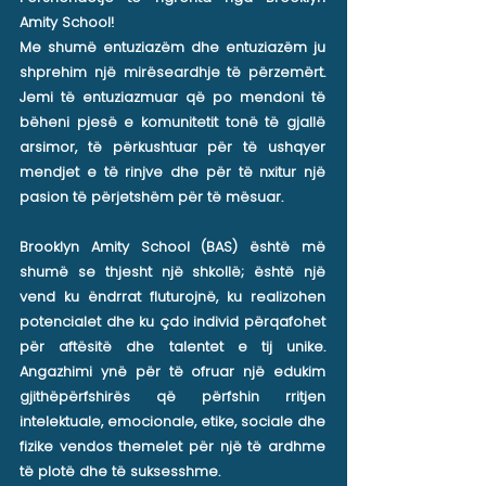
Amity School!
Me shumë entuziazëm dhe entuziazëm ju
shprehim një mirëseardhje të përzemërt.
Jemi të entuziazmuar që po mendoni të
bëheni pjesë e komunitetit tonë të gjallë
arsimor, të përkushtuar për të ushqyer
mendjet e të rinjve dhe për të nxitur një
pasion të përjetshëm për të mësuar.
Brooklyn Amity School (BAS) është më
shumë se thjesht një shkollë; është një
vend ku ëndrrat fluturojnë, ku realizohen
potencialet dhe ku çdo individ përqafohet
për aftësitë dhe talentet e tij unike.
Angazhimi ynë për të ofruar një edukim
gjithëpërfshirës që përfshin rritjen
intelektuale, emocionale, etike, sociale dhe
fizike vendos themelet për një të ardhme
të plotë dhe të suksesshme.