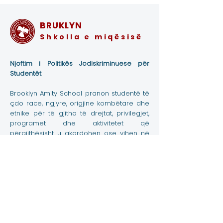
BRUKLYN
Shkolla e miqësisë
Njoftim i Politikës Jodiskriminuese për
Studentët
Brooklyn Amity School pranon studentë të
çdo race, ngjyre, origjine kombëtare dhe
etnike për të gjitha të drejtat, privilegjet,
programet dhe aktivitetet që
përgjithësisht u akordohen ose vihen në
dispozicion të studentëve në shkollë. Ai
nuk diskriminon në bazë të racës, ngjyrës,
origjinës kombëtare dhe etnike në
administrimin e politikave të tij arsimore,
politikat e pranimit, programet e bursave
dhe kredive, si dhe programet atletike
dhe të tjera të administruara nga shkolla.