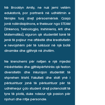
Në Brooklyn Amity, ne nuk jemi vetëm
edukatorë, por partnerë në udhëtimin e
fëmijës tuaj drejt përsosmërisë. Qasja
jonë ndërdisiplinore, e theksuar nga STEAM
(Shkenca, Teknologjia, Inxhinieria, Arti dhe
Matematika), siguron që studentët tanë të
jenë të pajisur me aftësitë dhe kreativitetin
e nevojshëm për të lulëzuar në një botë
dinamike dhe gjithnjë në zhvillim.
Ne krenohemi për nxitjen e një mjedisi
mbështetës dhe gjithëpërfshirës që feston
diversitetin dhe inkurajon studentët të
shprehen lirisht. Fakulteti dhe stafi ynë i
përkushtuar janë të përkushtuar për të
udhëhequr çdo student drejt potencialit të
tyre të plotë, duke ndezur një pasion për
njohuri dhe rritje personale.