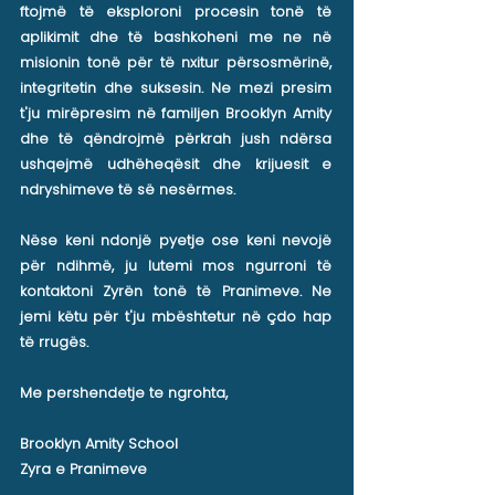
ftojmë të eksploroni procesin tonë të
aplikimit dhe të bashkoheni me ne në
misionin tonë për të nxitur përsosmërinë,
integritetin dhe suksesin. Ne mezi presim
t'ju mirëpresim në familjen Brooklyn Amity
dhe të qëndrojmë përkrah jush ndërsa
ushqejmë udhëheqësit dhe krijuesit e
ndryshimeve të së nesërmes.
Nëse keni ndonjë pyetje ose keni nevojë
për ndihmë, ju lutemi mos ngurroni të
kontaktoni Zyrën tonë të Pranimeve. Ne
jemi këtu për t'ju mbështetur në çdo hap
të rrugës.
Me pershendetje te ngrohta,
Brooklyn Amity School
Zyra e Pranimeve