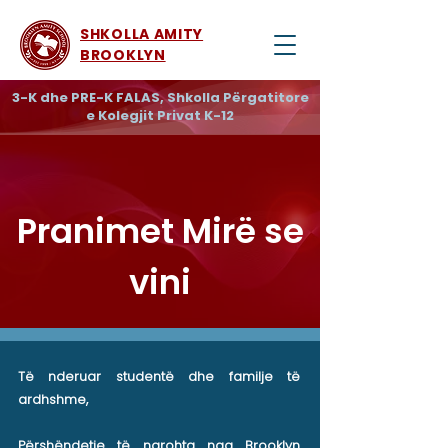
SHKOLLA AMITY
BROOKLYN
3-K dhe PRE-K FALAS, Shkolla Përgatitore
e Kolegjit Privat K-12
Pranimet Mirë se
vini
Të nderuar studentë dhe familje të
ardhshme,
Përshëndetje të ngrohta nga Brooklyn