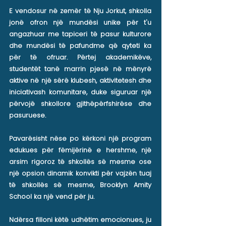
E vendosur në zemër të Nju Jorkut, shkolla
jonë ofron një mundësi unike për t'u
angazhuar me tapiceri të pasur kulturore
dhe mundësi të pafundme që qyteti ka
për të ofruar. Përtej akademikëve,
studentët tanë marrin pjesë në mënyrë
aktive në një sërë klubesh, aktivitetesh dhe
iniciativash komunitare, duke siguruar një
përvojë shkollore gjithëpërfshirëse dhe
pasuruese.
Pavarësisht nëse po kërkoni një program
edukues për fëmijërinë e hershme, një
arsim rigoroz të shkollës së mesme ose
një opsion dinamik konvikti për vajzën tuaj
të shkollës së mesme, Brooklyn Amity
School ka një vend për ju.
Ndërsa filloni këtë udhëtim emocionues, ju