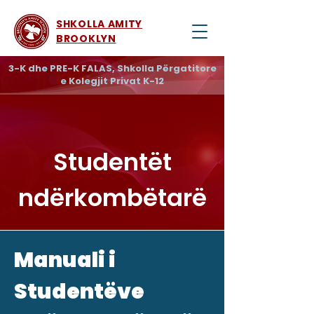
SHKOLLA AMITY
BROOKLYN
3-K dhe PRE-K FALAS, Shkolla Përgatitore
e Kolegjit Privat K-12
Studentët
ndërkombëtarë
Manuali i
Studentëve