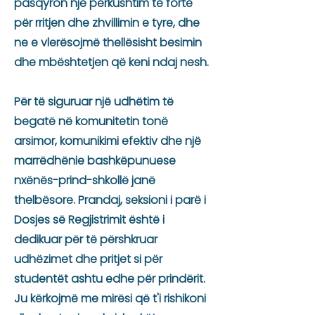
pasqyron një përkushtim të fortë
për rritjen dhe zhvillimin e tyre, dhe
ne e vlerësojmë thellësisht besimin
dhe mbështetjen që keni ndaj nesh.
Për të siguruar një udhëtim të
begatë në komunitetin tonë
arsimor, komunikimi efektiv dhe një
marrëdhënie bashkëpunuese
nxënës-prind-shkollë janë
thelbësore. Prandaj, seksioni i parë i
Dosjes së Regjistrimit është i
dedikuar për të përshkruar
udhëzimet dhe pritjet si për
studentët ashtu edhe për prindërit.
Ju kërkojmë me mirësi që t'i rishikoni