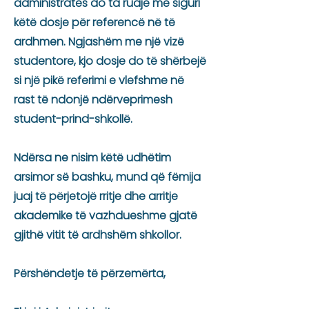
administratës do ta ruajë me siguri
këtë dosje për referencë në të
ardhmen. Ngjashëm me një vizë
studentore, kjo dosje do të shërbejë
si një pikë referimi e vlefshme në
rast të ndonjë ndërveprimesh
student-prind-shkollë.
Ndërsa ne nisim këtë udhëtim
arsimor së bashku, mund që fëmija
juaj të përjetojë rritje dhe arritje
akademike të vazhdueshme gjatë
gjithë vitit të ardhshëm shkollor.
Përshëndetje të përzemërta,