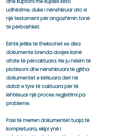
dhe kuptoni me kujdes këto
udhëzime, duke i nënshkruar ato si
një testament për angazhimin tonë
të përbashkët.
Është jetike të theksohet se disa
dokumente brenda dosjes kanë
afate të përcaktuara. Ne ju nxisim të
plotësoni dhe nënshkruani të gjitha
dokumentet e kërkuara deri në
datat e tyre të caktuara për të
lehtësuar një proces regjistrimi pa
probleme.
Pasi të merren dokumentet tuaja të
kompletuara, ekipi ynë i