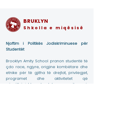
BRUKLYN
Shkolla e miqësisë
Njoftim i Politikës Jodiskriminuese për
Studentët
Brooklyn Amity School pranon studentë të
çdo race, ngjyre, origjine kombëtare dhe
etnike për të gjitha të drejtat, privilegjet,
programet dhe aktivitetet që
përgjithësisht u akordohen ose vihen në
dispozicion të studentëve në shkollë. Ai
nuk diskriminon në bazë të racës, ngjyrës,
origjinës kombëtare dhe etnike në
administrimin e politikave të tij arsimore,
politikat e pranimit, programet e bursave
dhe kredive, si dhe programet atletike
dhe të tjera të administruara nga shkolla.