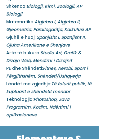
Shkenca:
Biologji, Kimi, Zoologji, AP
Biologji
Matematika:
Algjebra I, Algjebra II,
Gjeometria, Parallogaritja, Kalkulusi AP
Gjuhë e huaj:
Spanjisht I, Spanjisht II,
Gjuha Amerikane e Shenjave
Arte të bukura:
Studio Art, Grafik &
Dizajn Web, Mendimi i Dizajnit
PE dhe Shëndeti:
Fitnes, Aerobi, Sport i
Përgjithshëm, Shëndeti/Ushqyerja
Lëndët me zgjedhje:
Të folurit publik, të
kuptuarit e shëndetit mendor
Teknologjia:
Photoshop, Java
Programim, Kodim, Ndërtimi i
aplikacioneve