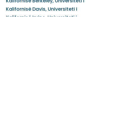
Kalifornisë Berkeley, Universiteti i
Kalifornisë Davis, Universiteti i
Kalifornisë Irvine, Universiteti i
Kalifornisë Los Anxhelos (UCLA),
Universiteti i Kalifornisë Riverside,
Universiteti i Kalifornisë San Diego
, Universiteti i Kalifornisë Santa
Barbara, Universiteti i Kalifornisë
Santa Cruz, Universiteti i
Charleston, Universiteti WV i
Connecticut, Universiteti i Illinois
në Çikago, Universiteti i Maine
Honors, Universiteti i
Massachusetts, Universiteti i
Masaçusets Amherst, Universiteti i
Massachusetts Boston,