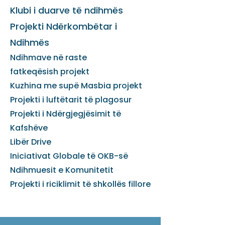
Klubi i duarve të ndihmës
Projekti Ndërkombëtar i
Ndihmës
Ndihmave në raste
fatkeqësish
projekt
Kuzhina me supë Masbia
projekt
Projekti i luftëtarit të plagosur
Projekti i Ndërgjegjësimit të
Kafshëve
Libër Drive
Iniciativat Globale të OKB-së
Ndihmuesit e Komunitetit
Projekti i riciklimit të shkollës fillore