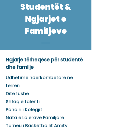
Studentët &
Ngjarjet e
Familjeve
Ngjarje tërheqëse për studentë
dhe familje
Udhëtime ndërkombëtare në
terren
Dite fushe
Shfaqje talenti
Panairi i Kolegjit
Nata e Lojërave Familjare
Turneu i Basketbollit Amity