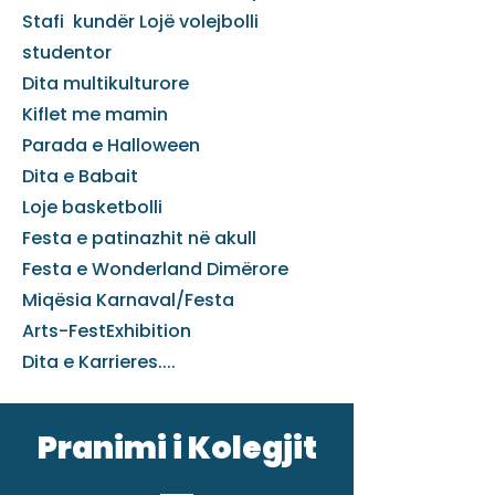
Stafi kundër Lojë volejbolli
studentor
Dita multikulturore
Kiflet me mamin
Parada e Halloween
Dita e Babait
Loje basketbolli
Festa e patinazhit në akull
Festa e Wonderland Dimërore
Miqësia Karnaval/Festa
Arts-FestExhibition
Dita e Karrieres....
Pranimi i Kolegjit