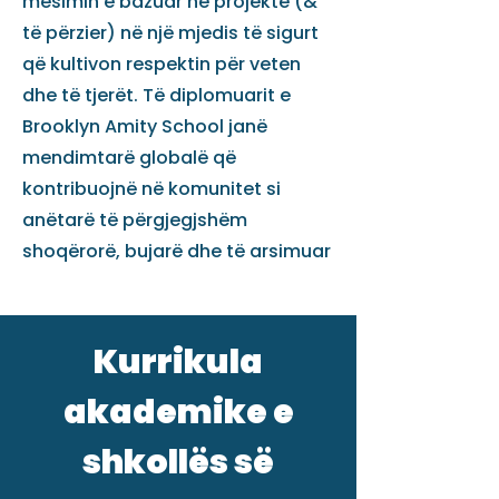
mësimin e bazuar në projekte (&
të përzier) në një mjedis të sigurt
që kultivon respektin për veten
dhe të tjerët. Të diplomuarit e
Brooklyn Amity School janë
mendimtarë globalë që
kontribuojnë në komunitet si
anëtarë të përgjegjshëm
shoqërorë, bujarë dhe të arsimuar
Kurrikula
akademike e
shkollës së