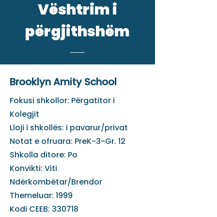
Vështrim i
përgjithshëm
Brooklyn Amity School
Fokusi shkollor: Përgatitor i
Kolegjit
Lloji i shkollës: i pavarur/privat
Notat e ofruara: PreK-3-Gr. 12
Shkolla ditore: Po
Konvikti: Viti
Ndërkombëtar/Brendor
Themeluar: 1999
Kodi CEEB: 330718