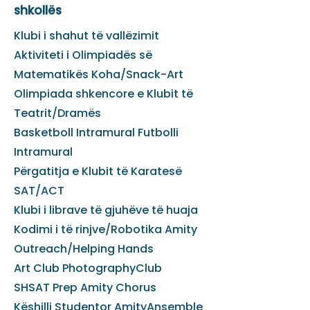
shkollës
Klubi i shahut të vallëzimit
Aktiviteti i Olimpiadës së
Matematikës Koha/Snack-Art
Olimpiada shkencore e Klubit të
Teatrit/Dramës
Basketboll Intramural Futbolli
Intramural
Përgatitja e Klubit të Karatesë
SAT/ACT
Klubi i librave të gjuhëve të huaja
Kodimi i të rinjve/Robotika Amity
Outreach/Helping Hands
Art Club PhotographyClub
SHSAT Prep Amity Chorus
Këshilli Studentor AmityAnsemble