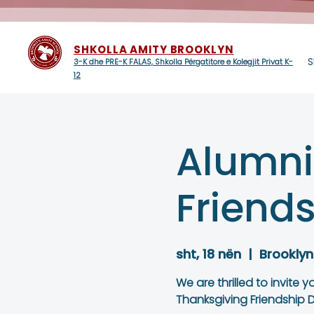
SHKOLLA AMITY BROOKLYN
S
3-K dhe PRE-K FALAS, Shkolla Përgatitore e Kolegjit Privat K-
12
Alumni
Friend
sht, 18 nën
  |  
Brooklyn
We are thrilled to invite 
Thanksgiving Friendship D