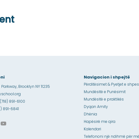
ent
ni
Navigacion i shpejtë
Përditësimet & Pyetjet e shpe
 Parkway, Brooklyn NY 11235
Mundësitë e Punësimit
school.org
Mundësitë e praktikës
 (718) 891-6100
Dyqan Amity
18) 891-6841
Dhënia
Hapësirë me qira
Kalendari
Telefononi një ndihmë për më