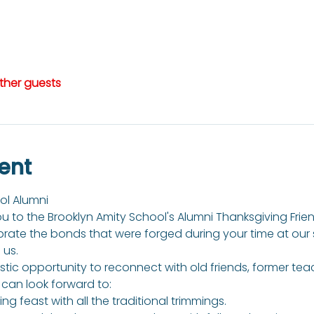
other guests
ent
ol Alumni
you to the Brooklyn Amity School's Alumni Thanksgiving Friend
brate the bonds that were forged during your time at our
 us.
astic opportunity to reconnect with old friends, former tea
can look forward to:
ng feast with all the traditional trimmings.