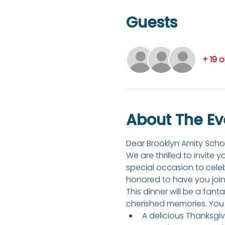
Guests
+ 19 
About The Ev
Dear Brooklyn Amity Scho
We are thrilled to invite 
special occasion to cele
honored to have you join
This dinner will be a fant
cherished memories. You 
A delicious Thanksgivi