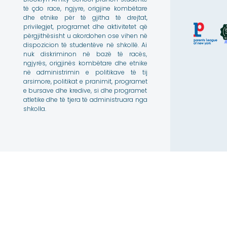
të çdo race, ngjyre, origjine kombëtare
dhe etnike për të gjitha të drejtat,
privilegjet, programet dhe aktivitetet që
përgjithësisht u akordohen ose vihen në
dispozicion të studentëve në shkollë. Ai
nuk diskriminon në bazë të racës,
ngjyrës, origjinës kombëtare dhe etnike
në administrimin e politikave të tij
arsimore, politikat e pranimit, programet
e bursave dhe kredive, si dhe programet
atletike dhe të tjera të administruara nga
shkolla.