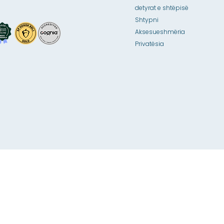
detyrat e shtëpisë
Shtypni
Aksesueshmëria
Privatësia