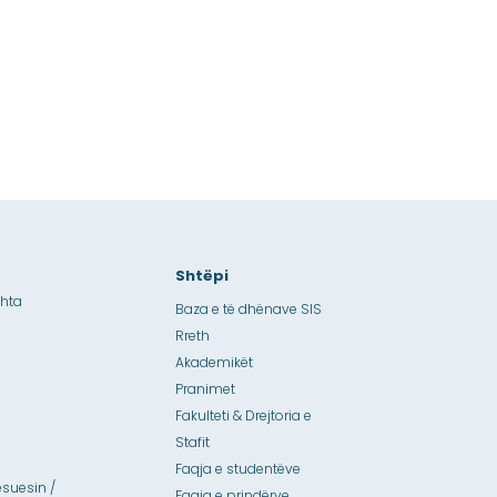
Shtëpi
shta
Baza e të dhënave SIS
Rreth
Akademikët
Pranimet
Fakulteti & Drejtoria e
Stafit
Faqja e studentëve
suesin /
Faqja e prindërve