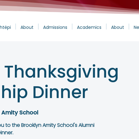
htëpi
About
Admissions
Academics
About
Ne
 Thanksgiving
ship Dinner
 Amity School
you to the Brooklyn Amity School's Alumni
inner.