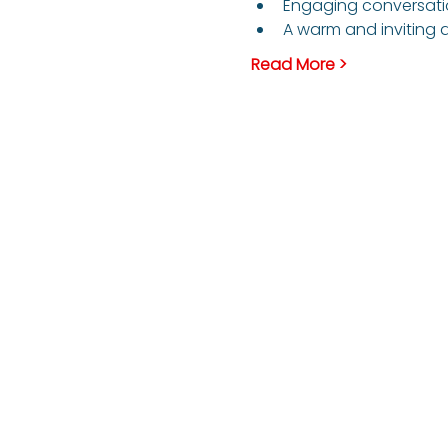
Engaging conversatio
A warm and inviting a
Read More >