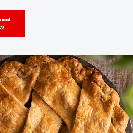
losed
ts