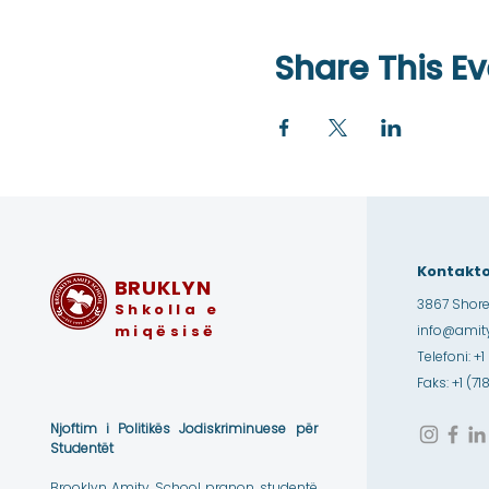
Share This Ev
Kontakto
BRUKLYN
3867 Shore
Shkolla e
miqësisë
info@amity
Telefoni: +1
Faks: +1 (7
Njoftim i Politikës Jodiskriminuese për
Studentët
Brooklyn Amity School pranon studentë