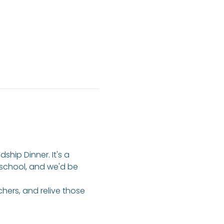
ship Dinner. It's a 
 school, and we'd be 
chers, and relive those 