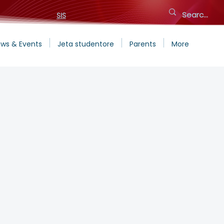
SIS
ws & Events
Jeta studentore
Parents
More