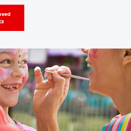
losed
ts