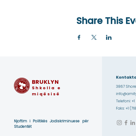
Share This Ev
Kontakto
BRUKLYN
3867 Shore
Shkolla e
miqësisë
info@amity
Telefoni: +1
Faks: +1 (7
Njoftim i Politikës Jodiskriminuese për
Studentët