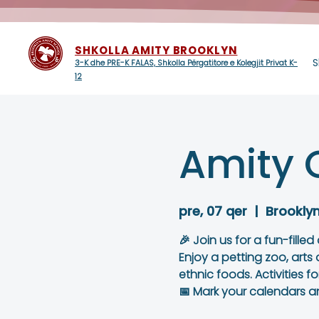
SHKOLLA AMITY BROOKLYN
S
3-K dhe PRE-K FALAS, Shkolla Përgatitore e Kolegjit Privat K-
12
Amity 
pre, 07 qer
  |  
Brookly
🎉 Join us for a fun-fille
Enjoy a petting zoo, arts
ethnic foods. Activities fo
📅 Mark your calendars an