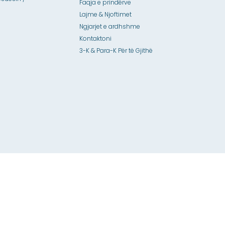
Faqja e prindërve
Lajme & Njoftimet
Ngjarjet e ardhshme
Kontaktoni
3-K & Para-K Për të Gjithë