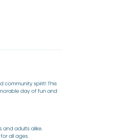
d community spirit! This 
emorable day of fun and 
 and adults alike.
for all ages.