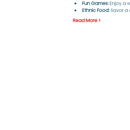
Fun Games:
 Enjoy a 
Ethnic Food:
 Savor a 
Read More >