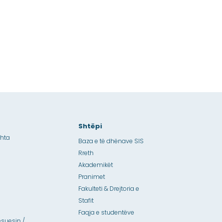
Shtëpi
shta
Baza e të dhënave SIS
Rreth
Akademikët
Pranimet
Fakulteti & Drejtoria e
Stafit
Faqja e studentëve
suesin /