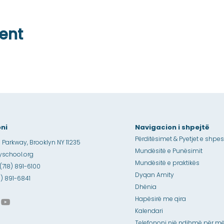
ent
ni
Navigacion i shpejtë
Përditësimet & Pyetjet e shpe
 Parkway, Brooklyn NY 11235
Mundësitë e Punësimit
school.org
Mundësitë e praktikës
 (718) 891-6100
Dyqan Amity
18) 891-6841
Dhënia
Hapësirë me qira
Kalendari
Telefononi një ndihmë për më