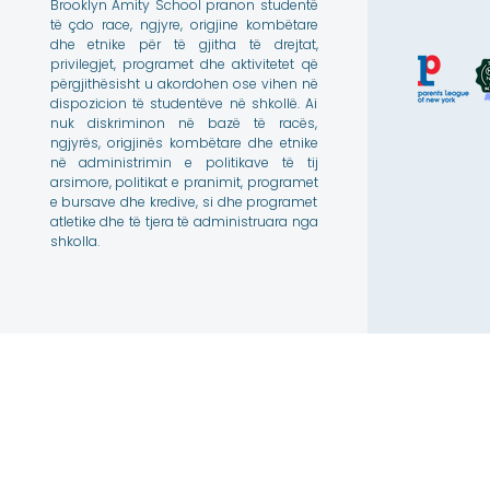
Brooklyn Amity School pranon studentë
të çdo race, ngjyre, origjine kombëtare
dhe etnike për të gjitha të drejtat,
privilegjet, programet dhe aktivitetet që
përgjithësisht u akordohen ose vihen në
dispozicion të studentëve në shkollë. Ai
nuk diskriminon në bazë të racës,
ngjyrës, origjinës kombëtare dhe etnike
në administrimin e politikave të tij
arsimore, politikat e pranimit, programet
e bursave dhe kredive, si dhe programet
atletike dhe të tjera të administruara nga
shkolla.