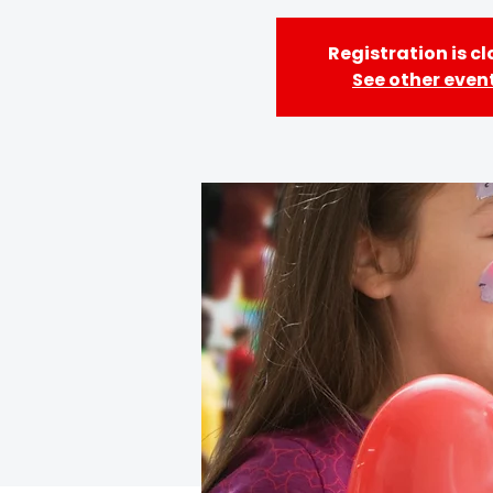
Registration is c
See other even