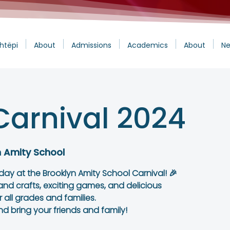
htëpi
About
Admissions
Academics
About
Ne
Carnival 2024
n Amity School
d day at the Brooklyn Amity School Carnival! 🎉
 and crafts, exciting games, and delicious
r all grades and families.
d bring your friends and family!