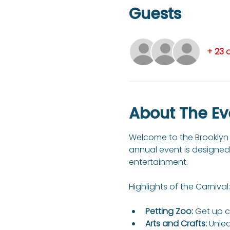
Guests
+ 23 
About The Ev
Welcome to the Brooklyn A
annual event is designed 
entertainment.
Petting Zoo:
 Get up c
Arts and Crafts:
 Unlea