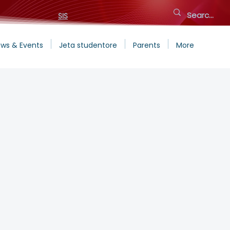
SIS
ws & Events
Jeta studentore
Parents
More