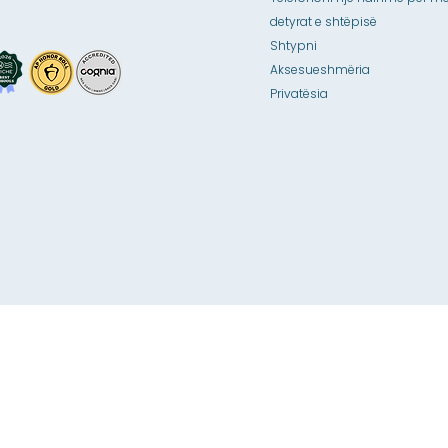
detyrat e shtëpisë
Shtypni
Aksesueshmëria
Privatësia