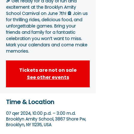
🎉 Get ready for a day of fun and
excitement at the Brooklyn Amity
School Carnival on June 7th! 🎡 Join us
for thrilling rides, delicious food, and
unforgettable games. Bring your
friends and family for a fantastic
celebration you won’t want to miss.
Mark your calendars and come make
memories.
Tickets are not on sale
See other events
Time & Location
07 qer 2024, 10:00 p.d. – 3:00 m.d.
Brooklyn Amity School, 3867 Shore Pw,
Brooklyn, NY 11235, USA