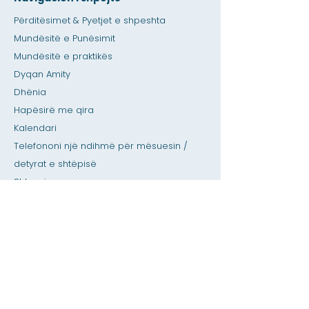
Përditësimet & Pyetjet e shpeshta
Mundësitë e Punësimit
Mundësitë e praktikës
Dyqan Amity
Dhënia
Hapësirë me qira
Kalendari
Telefononi një ndihmë për mësuesin /
detyrat e shtëpisë
Shtypni
Aksesueshmëria
Privatësia
Shtëpi
Baza e të dhënave SIS
Rreth