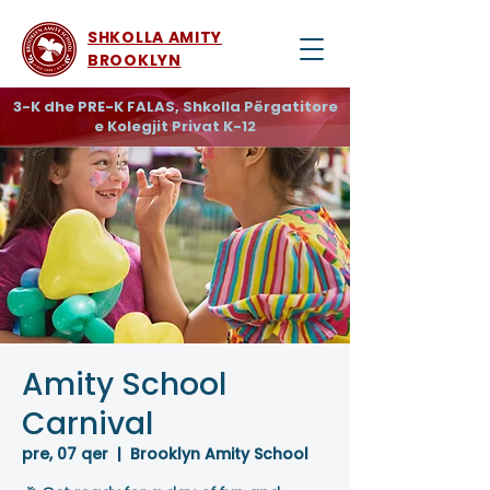
SHKOLLA AMITY
BROOKLYN
3-K dhe PRE-K FALAS, Shkolla Përgatitore
e Kolegjit Privat K-12
Amity School
Carnival
pre, 07 qer
  |  
Brooklyn Amity School