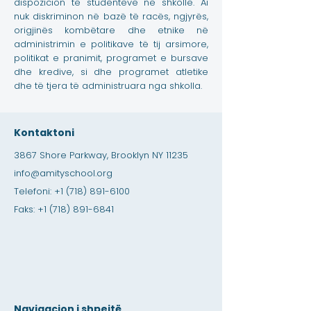
dispozicion të studentëve në shkollë. Ai
nuk diskriminon në bazë të racës, ngjyrës,
origjinës kombëtare dhe etnike në
administrimin e politikave të tij arsimore,
politikat e pranimit, programet e bursave
dhe kredive, si dhe programet atletike
dhe të tjera të administruara nga shkolla.
Kontaktoni
3867 Shore Parkway, Brooklyn NY 11235
info@amityschool.org
Telefoni:
+1 (718) 891-6100
Faks:
+1 (718) 891-6841
Navigacion i shpejtë