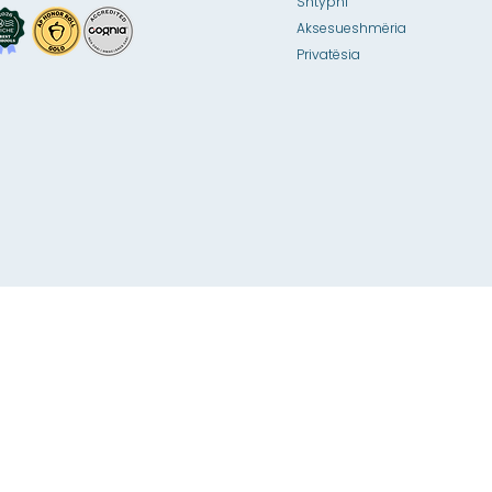
Shtypni
Aksesueshmëria
Privatësia