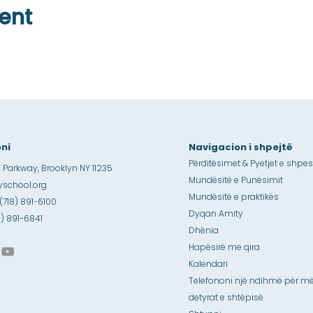
ent
ni
Navigacion i shpejtë
Përditësimet & Pyetjet e shpe
 Parkway, Brooklyn NY 11235
Mundësitë e Punësimit
school.org
Mundësitë e praktikës
 (718) 891-6100
Dyqan Amity
18) 891-6841
Dhënia
Hapësirë me qira
Kalendari
Telefononi një ndihmë për më
detyrat e shtëpisë