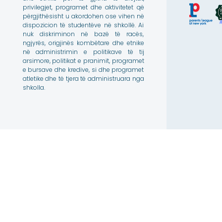
privilegjet, programet dhe aktivitetet që
përgjithësisht u akordohen ose vihen në
dispozicion të studentëve në shkollë. Ai
nuk diskriminon në bazë të racës,
ngjyrës, origjinës kombëtare dhe etnike
në administrimin e politikave të tij
arsimore, politikat e pranimit, programet
e bursave dhe kredive, si dhe programet
atletike dhe të tjera të administruara nga
shkolla.