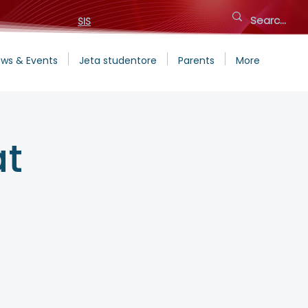
SIS
ws & Events
Jeta studentore
Parents
More
at