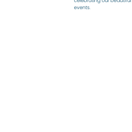
celebrating our beautiful 
events.