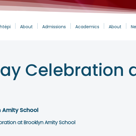
htëpi
About
Admissions
Academics
About
Ne
Day Celebration 
n Amity School
ebration at Brooklyn Amity School