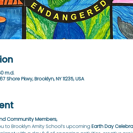
ion
40 m.d.
67 Shore Pkwy, Brooklyn, NY 11235, USA
ent
 and Community Members,
 you to Brooklyn Amity School’s upcoming 
Earth Day Celebra