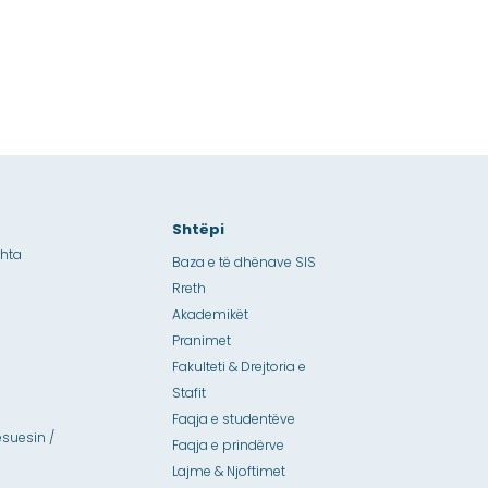
Shtëpi
shta
Baza e të dhënave SIS
Rreth
Akademikët
Pranimet
Fakulteti & Drejtoria e
Stafit
Faqja e studentëve
suesin /
Faqja e prindërve
Lajme & Njoftimet