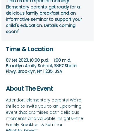
"Join us for a special morning!
Elementary parents, get ready for a
delicious family breakfast and an
informative seminar to support your
child's education. Details coming
soon!"
Time & Location
07 tet 2023, 10:00 p.d. – 1:00 m.d.
Brooklyn Amity School, 3867 Shore
Pkwy, Brooklyn, NY 11235, USA
About The Event
Attention, elementary parents! We're 
thrilled to invite you to an upcoming 
event that promises both delicious 
moments and valuable insights—the 
Family Breakfast & Seminar.
What to Expect: