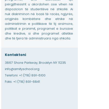
përgjithësisht u akordohen ose vihen në
dispozicion të studentëve në shkollë. Ai
nuk diskriminon në bazë të racës, ngjyrës,
origjinës kombëtare dhe etnike në
administrimin e politikave të tij arsimore,
politikat e pranimit, programet e bursave
dhe kredive, si dhe programet atletike
dhe të tjera të administruara nga shkolla.
Kontaktoni
3867 Shore Parkway, Brooklyn NY 11235
info@amityschool.org
Telefoni:
+1 (718) 891-6100
Faks:
+1 (718) 891-6841