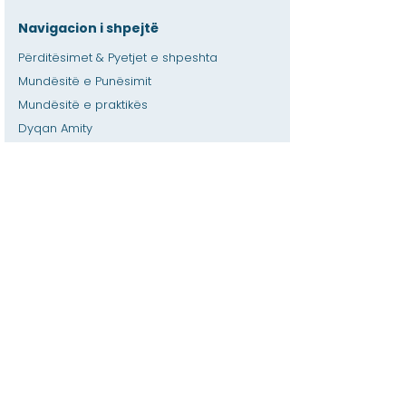
Navigacion i shpejtë
Përditësimet & Pyetjet e shpeshta
Mundësitë e Punësimit
Mundësitë e praktikës
Dyqan Amity
Dhënia
Hapësirë me qira
Kalendari
Telefononi një ndihmë për mësuesin /
detyrat e shtëpisë
Shtypni
Aksesueshmëria
Privatësia
Shtëpi
Baza e të dhënave SIS