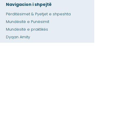
Navigacion i shpejtë
Përditësimet & Pyetjet e shpeshta
Mundësitë e Punësimit
Mundësitë e praktikës
Dyqan Amity
Dhënia
Hapësirë me qira
Kalendari
Telefononi një ndihmë për mësuesin /
detyrat e shtëpisë
Shtypni
Aksesueshmëria
Privatësia
Shtëpi
Baza e të dhënave SIS
Rreth