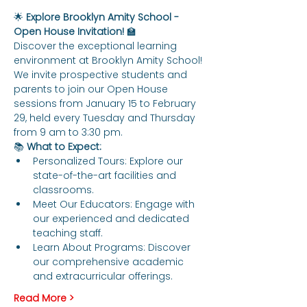
🌟 
Explore Brooklyn Amity School - 
Open House Invitation!
 🏫
Discover the exceptional learning 
environment at Brooklyn Amity School! 
We invite prospective students and 
parents to join our Open House 
sessions from January 15 to February 
29, held every Tuesday and Thursday 
from 9 am to 3:30 pm.
📚 
What to Expect:
Personalized Tours: Explore our 
state-of-the-art facilities and 
classrooms.
Meet Our Educators: Engage with 
our experienced and dedicated 
teaching staff.
Learn About Programs: Discover 
our comprehensive academic 
and extracurricular offerings.
Read More >