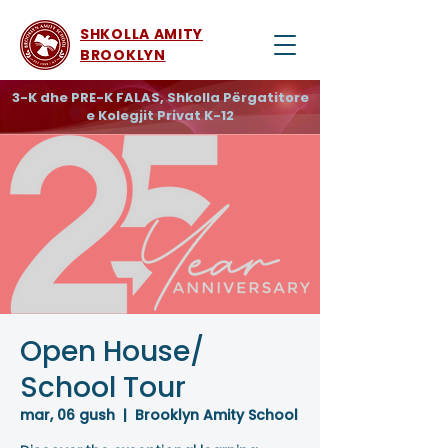
SHKOLLA AMITY
BROOKLYN
3-K dhe PRE-K FALAS, Shkolla Përgatitore
e Kolegjit Privat K-12
Open House/
School Tour
mar, 06 gush
  |  
Brooklyn Amity School