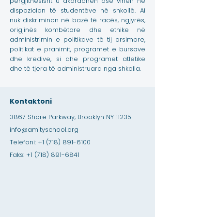
përgjithësisht u akordohen ose vihen në
dispozicion të studentëve në shkollë. Ai
nuk diskriminon në bazë të racës, ngjyrës,
origjinës kombëtare dhe etnike në
administrimin e politikave të tij arsimore,
politikat e pranimit, programet e bursave
dhe kredive, si dhe programet atletike
dhe të tjera të administruara nga shkolla.
Kontaktoni
3867 Shore Parkway, Brooklyn NY 11235
info@amityschool.org
Telefoni:
+1 (718) 891-6100
Faks:
+1 (718) 891-6841