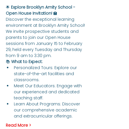
🌟 
Explore Brooklyn Amity School - 
Open House Invitation!
 🏫
Discover the exceptional learning 
environment at Brooklyn Amity School! 
We invite prospective students and 
parents to join our Open House 
sessions from January 15 to February 
29, held every Tuesday and Thursday 
from 9 am to 3:30 pm.
📚 
What to Expect:
Personalized Tours: Explore our 
state-of-the-art facilities and 
classrooms.
Meet Our Educators: Engage with 
our experienced and dedicated 
teaching staff.
Learn About Programs: Discover 
our comprehensive academic 
and extracurricular offerings.
Read More >