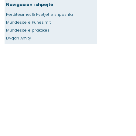
Navigacion i shpejtë
Përditësimet & Pyetjet e shpeshta
Mundësitë e Punësimit
Mundësitë e praktikës
Dyqan Amity
Dhënia
Hapësirë me qira
Kalendari
Telefononi një ndihmë për mësuesin /
detyrat e shtëpisë
Shtypni
Aksesueshmëria
Privatësia
Shtëpi
Baza e të dhënave SIS
Rreth