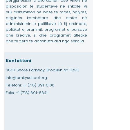
përgjithësisht u akordohen ose vihen në
dispozicion të studentëve në shkollë. Ai
nuk diskriminon në bazë të racës, ngjyrës,
origjinës kombëtare dhe etnike në
administrimin e politikave të tij arsimore,
politikat e pranimit, programet e bursave
dhe kredive, si dhe programet atletike
dhe të tjera të administruara nga shkolla.
Kontaktoni
3867 Shore Parkway, Brooklyn NY 11235
info@amityschool.org
Telefoni:
+1 (718) 891-6100
Faks:
+1 (718) 891-6841