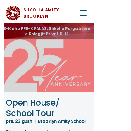
SHKOLLA AMITY
BROOKLYN
3-K dhe PRE-K FALAS, Shkolla Përgatitore
e Kolegjit Privat K-12
Open House/
School Tour
pre, 23 gush
  |  
Brooklyn Amity School