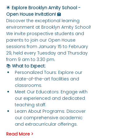
🌟 
Explore Brooklyn Amity School - 
Open House Invitation!
 🏫
Discover the exceptional learning 
environment at Brooklyn Amity School! 
We invite prospective students and 
parents to join our Open House 
sessions from January 15 to February 
29, held every Tuesday and Thursday 
from 9 am to 3:30 pm.
📚 
What to Expect:
Personalized Tours: Explore our 
state-of-the-art facilities and 
classrooms.
Meet Our Educators: Engage with 
our experienced and dedicated 
teaching staff.
Learn About Programs: Discover 
our comprehensive academic 
and extracurricular offerings.
Read More >