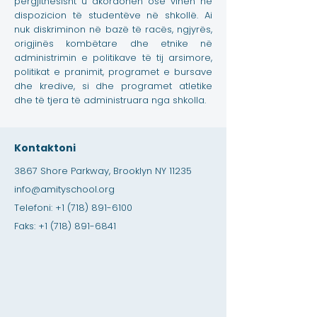
përgjithësisht u akordohen ose vihen në
dispozicion të studentëve në shkollë. Ai
nuk diskriminon në bazë të racës, ngjyrës,
origjinës kombëtare dhe etnike në
administrimin e politikave të tij arsimore,
politikat e pranimit, programet e bursave
dhe kredive, si dhe programet atletike
dhe të tjera të administruara nga shkolla.
Kontaktoni
3867 Shore Parkway, Brooklyn NY 11235
info@amityschool.org
Telefoni:
+1 (718) 891-6100
Faks:
+1 (718) 891-6841