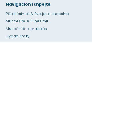
Navigacion i shpejtë
Përditësimet & Pyetjet e shpeshta
Mundësitë e Punësimit
Mundësitë e praktikës
Dyqan Amity
Dhënia
Hapësirë me qira
Kalendari
Telefononi një ndihmë për mësuesin /
detyrat e shtëpisë
Shtypni
Aksesueshmëria
Privatësia
Shtëpi
Baza e të dhënave SIS
Rreth