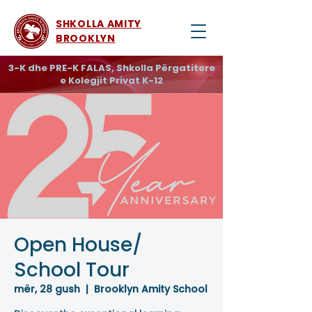
SHKOLLA AMITY
BROOKLYN
3-K dhe PRE-K FALAS, Shkolla Përgatitore
e Kolegjit Privat K-12
Open House/
School Tour
mër, 28 gush
  |  
Brooklyn Amity School