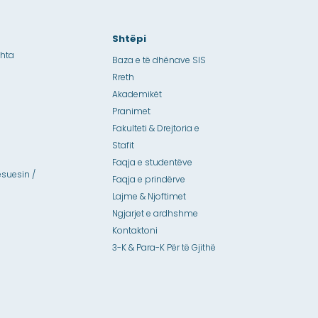
Shtëpi
shta
Baza e të dhënave SIS
Rreth
Akademikët
Pranimet
Fakulteti & Drejtoria e
Stafit
Faqja e studentëve
suesin /
Faqja e prindërve
Lajme & Njoftimet
Ngjarjet e ardhshme
Kontaktoni
3-K & Para-K Për të Gjithë