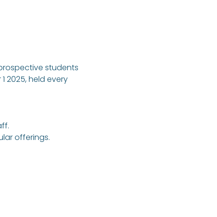
 prospective students 
1 2025, held every 
ff.
ar offerings.