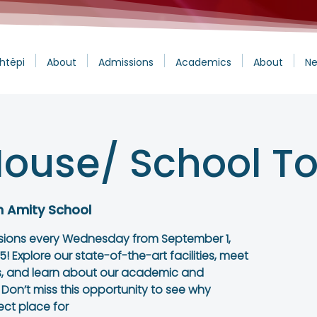
htëpi
About
Admissions
Academics
About
Ne
ouse/ School To
n Amity School
sions every Wednesday from September 1,
! Explore our state-of-the-art facilities, meet
, and learn about our academic and
 Don’t miss this opportunity to see why
ect place for