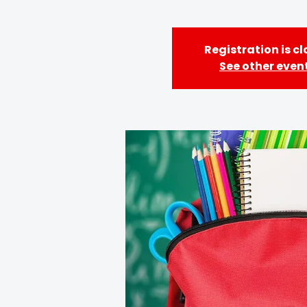
Registration is c
See other even