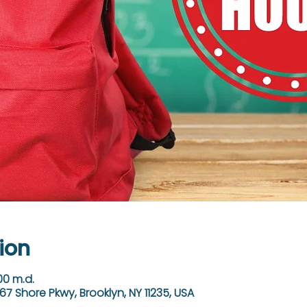
ion
00 m.d.
67 Shore Pkwy, Brooklyn, NY 11235, USA