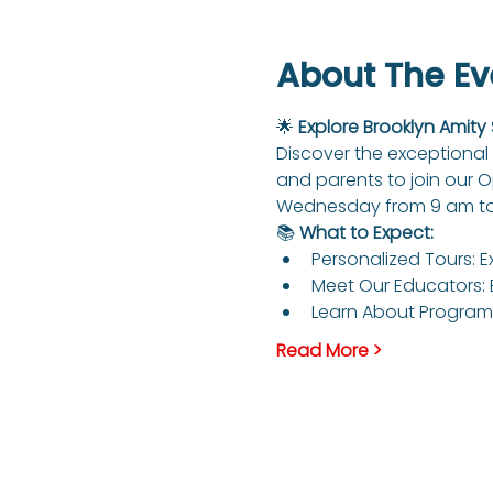
About The Ev
🌟 
Explore Brooklyn Amity
Discover the exceptional 
and parents to join our 
Wednesday from 9 am to
📚 
What to Expect:
Personalized Tours: E
Meet Our Educators: 
Learn About Programs
Read More >