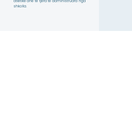
atletike dhe të tjera të administruara nga
shkolla.