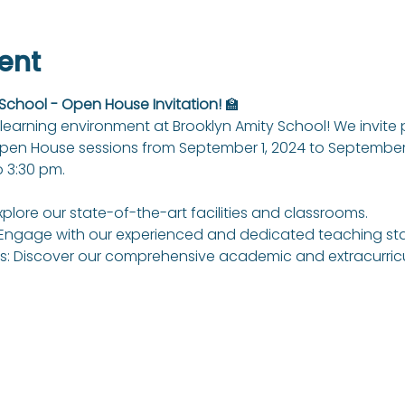
ent
 School - Open House Invitation!
 🏫
learning environment at Brooklyn Amity School! We invite
Open House sessions from September 1, 2024 to September 
 3:30 pm.
xplore our state-of-the-art facilities and classrooms.
Engage with our experienced and dedicated teaching sta
: Discover our comprehensive academic and extracurricul