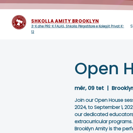
SHKOLLA AMITY BROOKLYN
S
3-K dhe PRE-K FALAS, Shkolla Përgatitore e Kolegjit Privat K-
12
Open H
mër, 09 tet
  |  
Brookly
Join our Open House ses
2024, to September 1, 2025
our dedicated educators
extracurricular programs.
Brooklyn Amity is the perf