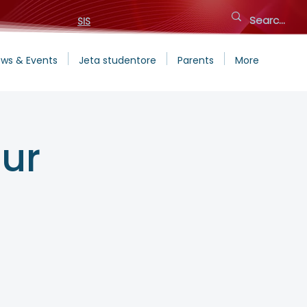
SIS
ws & Events
Jeta studentore
Parents
More
ur