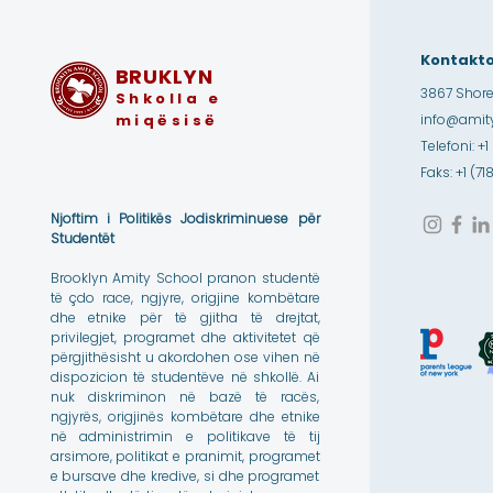
Kontakto
BRUKLYN
3867 Shore
Shkolla e
miqësisë
info@amity
Telefoni: +1
Faks: +1 (7
Njoftim i Politikës Jodiskriminuese për
Studentët
Brooklyn Amity School pranon studentë
të çdo race, ngjyre, origjine kombëtare
dhe etnike për të gjitha të drejtat,
privilegjet, programet dhe aktivitetet që
përgjithësisht u akordohen ose vihen në
dispozicion të studentëve në shkollë. Ai
nuk diskriminon në bazë të racës,
ngjyrës, origjinës kombëtare dhe etnike
në administrimin e politikave të tij
arsimore, politikat e pranimit, programet
e bursave dhe kredive, si dhe programet