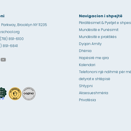
ni
Navigacion i shpejtë
Përditësimet & Pyetjet e shpe
 Parkway, Brooklyn NY 11235
Mundësitë e Punësimit
school.org
Mundësitë e praktikës
 (718) 891-6100
Dyqan Amity
18) 891-6841
Dhënia
Hapësirë me qira
Kalendari
Telefononi një ndihmë për më
detyrat e shtëpisë
Shtypni
Aksesueshmëria
Privatësia