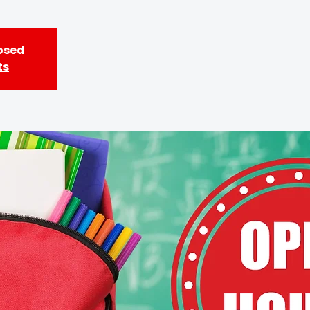
losed
ts