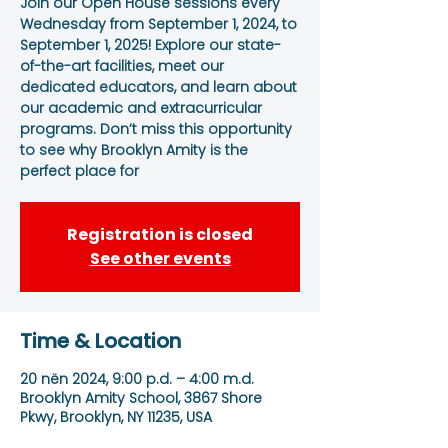
Join our Open House sessions every
Wednesday from September 1, 2024, to
September 1, 2025! Explore our state-
of-the-art facilities, meet our
dedicated educators, and learn about
our academic and extracurricular
programs. Don’t miss this opportunity
to see why Brooklyn Amity is the
perfect place for
Registration is closed
See other events
Time & Location
20 nën 2024, 9:00 p.d. – 4:00 m.d.
Brooklyn Amity School, 3867 Shore
Pkwy, Brooklyn, NY 11235, USA