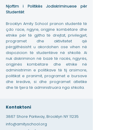
Njoftim i Politikës Jodiskriminuese për
Studentët
Brooklyn Amity School pranon studentë të
çdo race, ngjyre, origjine kombëtare dhe
etnike për të gjitha të drejtat, privilegjet,
programet dhe aktivitetet që
përgjithësisht u akordohen ose vihen në
dispozicion të studentëve në shkollë. Ai
nuk diskriminon në bazë të racës, ngjyrës,
origjinës kombëtare dhe etnike në
administrimin e politikave të tij arsimore,
politikat e pranimit, programet e bursave
dhe kredive, si dhe programet atletike
dhe të tjera të administruara nga shkolla.
Kontaktoni
3867 Shore Parkway, Brooklyn NY 11235
info@amityschool.org