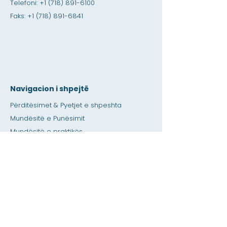
Telefoni:
+1 (718) 891-6100
Faks:
+1 (718) 891-6841
Navigacion i shpejtë
Përditësimet & Pyetjet e shpeshta
Mundësitë e Punësimit
Mundësitë e praktikës
Dyqan Amity
Dhënia
Hapësirë me qira
Kalendari
Telefononi një ndihmë për mësuesin /
detyrat e shtëpisë
Shtypni