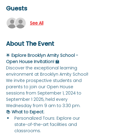
Guests
See All
About The Event
🌟 
Explore Brooklyn Amity School - 
Open House Invitation!
 🏫
Discover the exceptional learning 
environment at Brooklyn Amity School! 
We invite prospective students and 
parents to join our Open House 
sessions from September 1, 2024 to 
September 1 2025, held every 
Wednesday from 9 am to 3:30 pm.
📚 
What to Expect:
Personalized Tours: Explore our 
state-of-the-art facilities and 
classrooms.