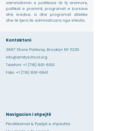
administrimin e politikave të tij arsimore,
politikat e pranimit, programet e bursave
dhe kredive, si dhe programet atletike
dhe të tjera të administruara nga shkolla.
Kontaktoni
3867 Shore Parkway, Brooklyn NY 11235
info@amityschool.org
Telefoni:
+1 (718) 891-6100
Faks:
+1 (718) 891-6841
Navigacion i shpejtë
Përditësimet & Pyetjet e shpeshta