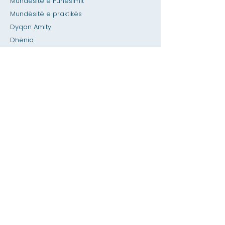
Mundësitë e Punësimit
Mundësitë e praktikës
Dyqan Amity
Dhënia
Hapësirë me qira
Kalendari
Telefononi një ndihmë për mësuesin /
detyrat e shtëpisë
Shtypni
Aksesueshmëria
Privatësia
Shtëpi
Baza e të dhënave SIS
Rreth
Akademikët
Pranimet