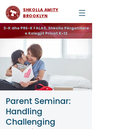
SHKOLLA AMITY
BROOKLYN
3-K dhe PRE-K FALAS, Shkolla Përgatitore
e Kolegjit Privat K-12
Parent Seminar:
Handling
Challenging