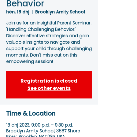
Behavior
hën, 18 dhj
  |  
Brooklyn Amity School
Join us for an insightful Parent Seminar:
'Handling Challenging Behavior.'
Discover effective strategies and gain
valuable insights to navigate and
support your child through challenging
moments. Don't miss out on this
empowering session!
Registration is closed
See other events
Time & Location
18 dhj 2023, 9:00 p.d. – 9:30 p.d.
Brooklyn Amity School, 3867 Shore
Pkwy, Brooklyn, NY 11235, USA