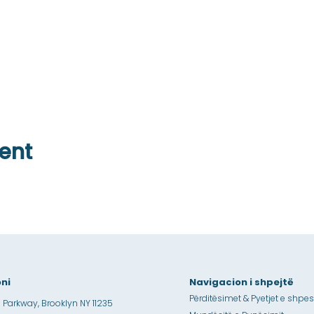
ent
ni
Navigacion i shpejtë
Përditësimet & Pyetjet e shpe
 Parkway, Brooklyn NY 11235