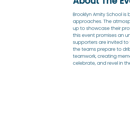
About The Ev
Brooklyn Amity School is 
approaches. The atmosph
up to showcase their prowe
this event promises an unf
supporters are invited to 
the teams prepare to dri
teamwork, creating memor
celebrate, and revel in t