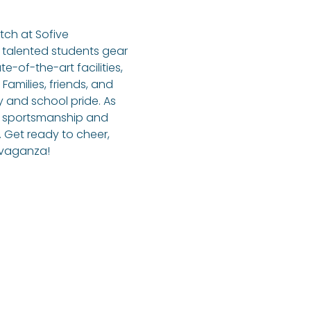
tch at Sofive 
talented students gear 
-of-the-art facilities, 
Families, friends, and 
y and school pride. As 
f sportsmanship and 
 Get ready to cheer, 
ravaganza!