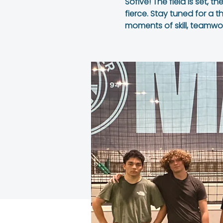
Sofive! The field is set, t
fierce. Stay tuned for a 
moments of skill, teamwor