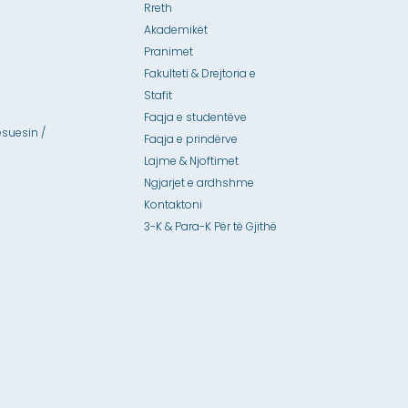
Rreth
Akademikët
Pranimet
Fakulteti & Drejtoria e
Stafit
Faqja e studentëve
suesin /
Faqja e prindërve
Lajme & Njoftimet
Ngjarjet e ardhshme
Kontaktoni
3-K & Para-K Për të Gjithë