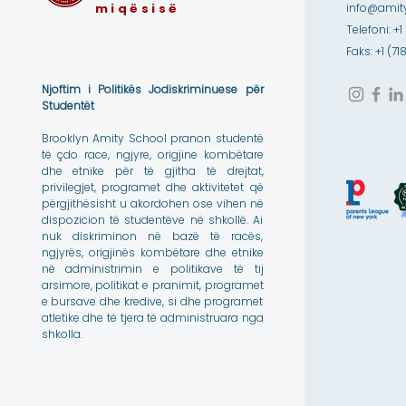
miqësisë
info@amity
Telefoni: +1
Faks: +1 (7
Njoftim i Politikës Jodiskriminuese për
Studentët
Brooklyn Amity School pranon studentë
të çdo race, ngjyre, origjine kombëtare
dhe etnike për të gjitha të drejtat,
privilegjet, programet dhe aktivitetet që
përgjithësisht u akordohen ose vihen në
dispozicion të studentëve në shkollë. Ai
nuk diskriminon në bazë të racës,
ngjyrës, origjinës kombëtare dhe etnike
në administrimin e politikave të tij
arsimore, politikat e pranimit, programet
e bursave dhe kredive, si dhe programet
atletike dhe të tjera të administruara nga
shkolla.