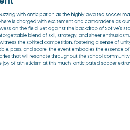
ent
buzzing with anticipation as the highly awaited soccer ma
ere is charged with excitement and camaraderie as our 
ss on the field. Set against the backdrop of Sofive's state
orgettable blend of skill, strategy, and sheer enthusiasm. 
witness the spirited competition, fostering a sense of unit
bble, pass, and score, the event embodies the essence o
ies that will resonate throughout the school community.
he joy of athleticism at this much-anticipated soccer ext