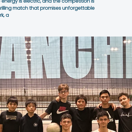
he energy is electric, and the competition is
thrilling match that promises unforgettable
k, a