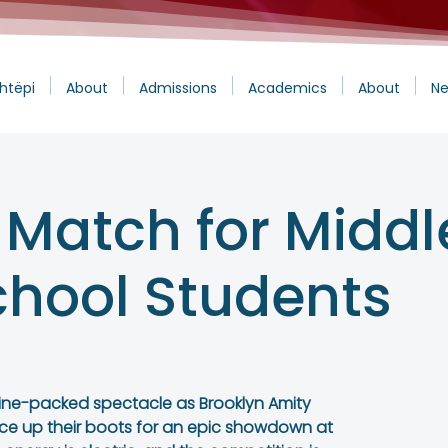
htëpi
About
Admissions
Academics
About
Ne
 Match for Middl
chool Students
ine-packed spectacle as Brooklyn Amity
ce up their boots for an epic showdown at