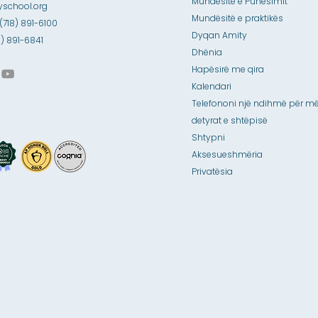
Mundësitë e Punësimit
school.org
Mundësitë e praktikës
 (718) 891-6100
Dyqan Amity
18) 891-6841
Dhënia
Hapësirë me qira
Kalendari
Telefononi një ndihmë për më
detyrat e shtëpisë
Shtypni
Aksesueshmëria
Privatësia