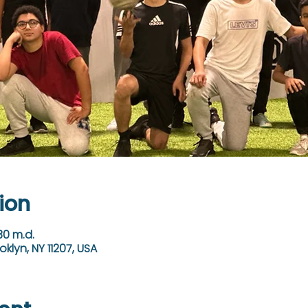
ion
30 m.d.
oklyn, NY 11207, USA