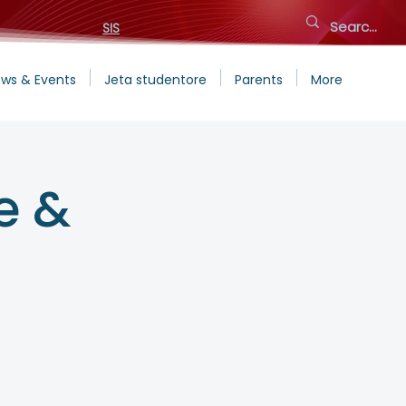
SIS
ws & Events
Jeta studentore
Parents
More
e &