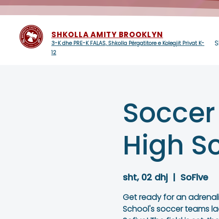
SHKOLLA AMITY BROOKLYN
S
3-K dhe PRE-K FALAS, Shkolla Përgatitore e Kolegjit Privat K-
12
Soccer
High S
sht, 02 dhj
  |  
SoFive
Get ready for an adrenal
School's soccer teams la