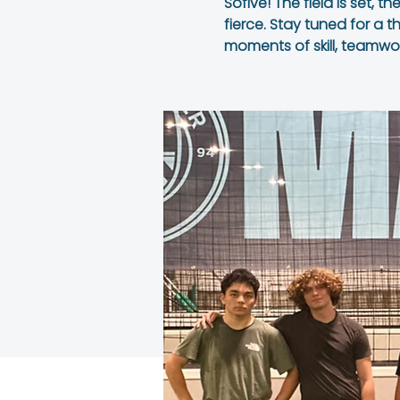
Sofive! The field is set, t
fierce. Stay tuned for a 
moments of skill, teamwor