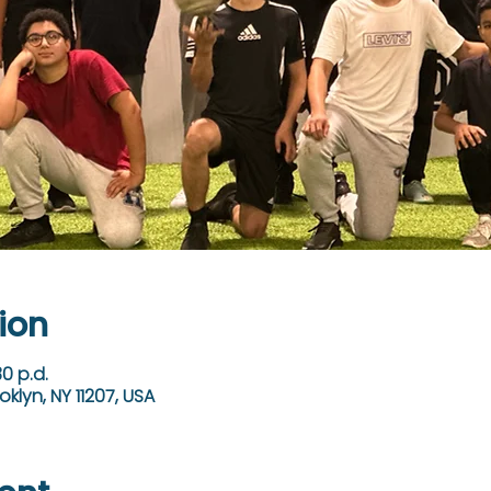
ion
30 p.d.
oklyn, NY 11207, USA