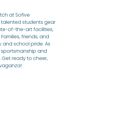
tch at Sofive 
talented students gear 
-of-the-art facilities, 
Families, friends, and 
y and school pride. As 
f sportsmanship and 
 Get ready to cheer, 
ravaganza!