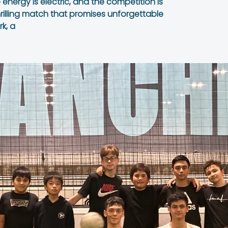
he energy is electric, and the competition is
thrilling match that promises unforgettable
k, a