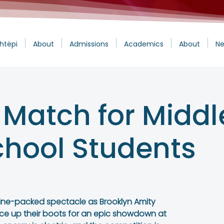
htëpi
About
Admissions
Academics
About
Ne
 Match for Middl
chool Students
ine-packed spectacle as Brooklyn Amity
ce up their boots for an epic showdown at