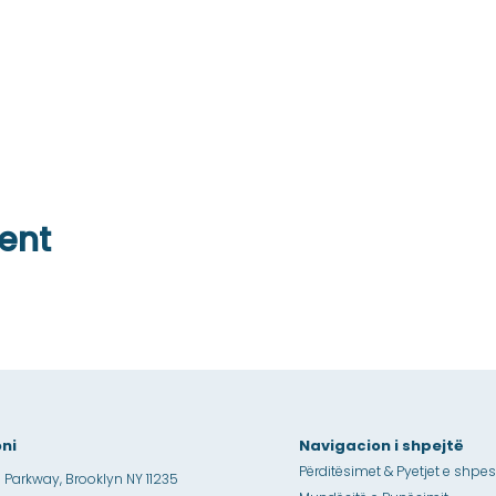
ent
ni
Navigacion i shpejtë
Përditësimet & Pyetjet e shpe
 Parkway, Brooklyn NY 11235