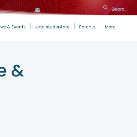
SIS
ws & Events
Jeta studentore
Parents
More
e &