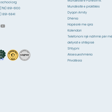
Mundësitë e Punësimit
school.org
Mundësitë e praktikës
 (718) 891-6100
Dyqan Amity
18) 891-6841
Dhënia
Hapësirë me qira
Kalendari
Telefononi një ndihmë për më
detyrat e shtëpisë
Shtypni
Aksesueshmëria
Privatësia