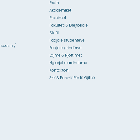
Rreth
Akademikët
Pranimet
Fakulteti & Drejtoria e
Stafit
Faqja e studentëve
suesin /
Faqja e prindërve
Lajme & Njoftimet
Ngjarjet e ardhshme
Kontaktoni
3-K & Para-K Për të Gjithë