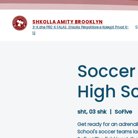
SHKOLLA AMITY BROOKLYN
S
3-K dhe PRE-K FALAS, Shkolla Përgatitore e Kolegjit Privat K-
12
Soccer
High S
sht, 03 shk
  |  
SoFive
Get ready for an adrenal
School's soccer teams la