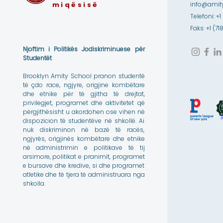
miqësisë
info@amity
Telefoni: +1
Faks: +1 (7
Njoftim i Politikës Jodiskriminuese për
Studentët
Brooklyn Amity School pranon studentë
të çdo race, ngjyre, origjine kombëtare
dhe etnike për të gjitha të drejtat,
privilegjet, programet dhe aktivitetet që
përgjithësisht u akordohen ose vihen në
dispozicion të studentëve në shkollë. Ai
nuk diskriminon në bazë të racës,
ngjyrës, origjinës kombëtare dhe etnike
në administrimin e politikave të tij
arsimore, politikat e pranimit, programet
e bursave dhe kredive, si dhe programet
atletike dhe të tjera të administruara nga
shkolla.