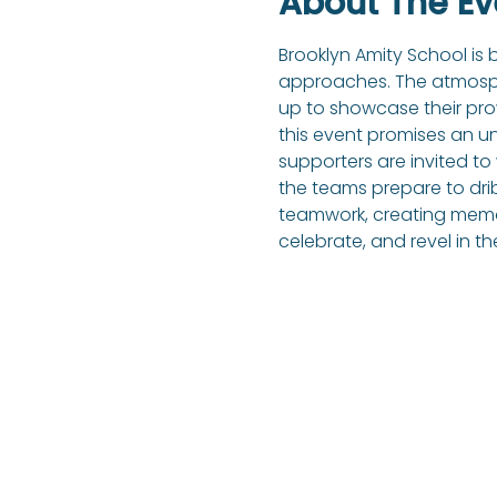
About The Ev
Brooklyn Amity School is 
approaches. The atmosph
up to showcase their prowe
this event promises an unf
supporters are invited to 
the teams prepare to dri
teamwork, creating memor
celebrate, and revel in t