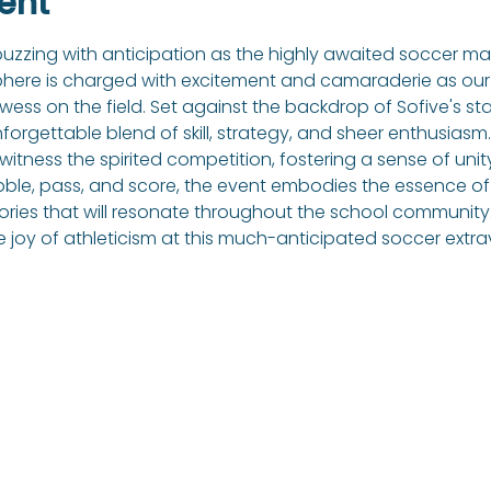
ent
buzzing with anticipation as the highly awaited soccer ma
ere is charged with excitement and camaraderie as our 
ss on the field. Set against the backdrop of Sofive's state
orgettable blend of skill, strategy, and sheer enthusiasm. 
witness the spirited competition, fostering a sense of unit
bble, pass, and score, the event embodies the essence o
ies that will resonate throughout the school community.
he joy of athleticism at this much-anticipated soccer ext