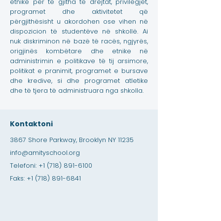
etnike për të gjitha të drejtat, privilegjet,
programet dhe aktivitetet që
përgjithësisht u akordohen ose vihen në
dispozicion të studentëve në shkollë. Ai
nuk diskriminon në bazë të racës, ngjyrës,
origjinës kombëtare dhe etnike në
administrimin e politikave të tij arsimore,
politikat e pranimit, programet e bursave
dhe kredive, si dhe programet atletike
dhe të tjera të administruara nga shkolla.
Kontaktoni
3867 Shore Parkway, Brooklyn NY 11235
info@amityschool.org
Telefoni:
+1 (718) 891-6100
Faks:
+1 (718) 891-6841