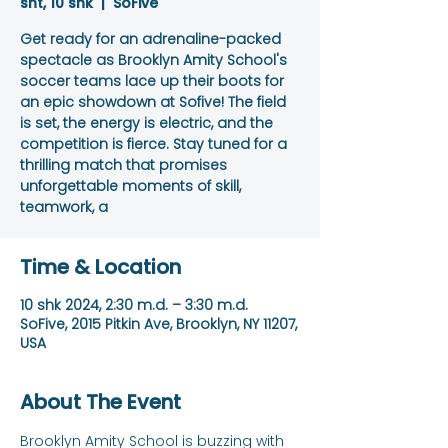
sht, 10 shk
  |  
SoFive
Get ready for an adrenaline-packed
spectacle as Brooklyn Amity School's
soccer teams lace up their boots for
an epic showdown at Sofive! The field
is set, the energy is electric, and the
competition is fierce. Stay tuned for a
thrilling match that promises
unforgettable moments of skill,
teamwork, a
Time & Location
10 shk 2024, 2:30 m.d. – 3:30 m.d.
SoFive, 2015 Pitkin Ave, Brooklyn, NY 11207,
USA
About The Event
Brooklyn Amity School is buzzing with 