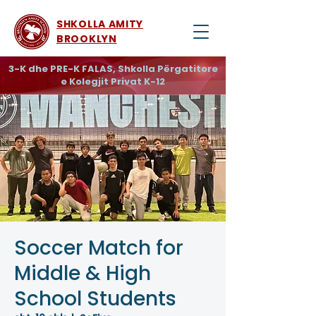
SHKOLLA AMITY
BROOKLYN
3-K dhe PRE-K FALAS, Shkolla Përgatitore
e Kolegjit Privat K-12
Soccer Match for
Middle & High
School Students