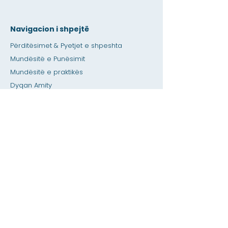
Navigacion i shpejtë
Përditësimet & Pyetjet e shpeshta
Mundësitë e Punësimit
Mundësitë e praktikës
Dyqan Amity
Dhënia
Hapësirë me qira
Kalendari
Telefononi një ndihmë për mësuesin /
detyrat e shtëpisë
Shtypni
Aksesueshmëria
Privatësia
Shtëpi