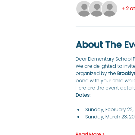
+ 2 o
About The Ev
Dear Elementary School P
We are delighted to invit
organized by the 
Brookly
bond with your child whil
Here are the event details
Dates:
Sunday, February 22,
Sunday, March 23, 2
Read More >