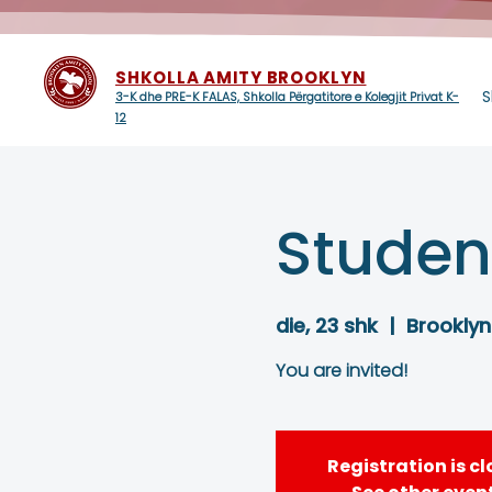
SHKOLLA AMITY BROOKLYN
S
3-K dhe PRE-K FALAS, Shkolla Përgatitore e Kolegjit Privat K-
12
Student
die, 23 shk
  |  
Brooklyn
You are invited!
Registration is c