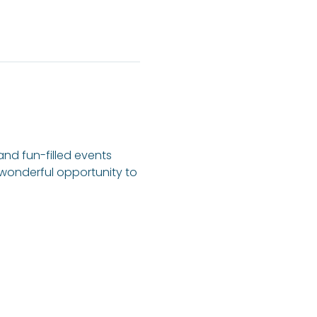
 and fun-filled events 
a wonderful opportunity to 