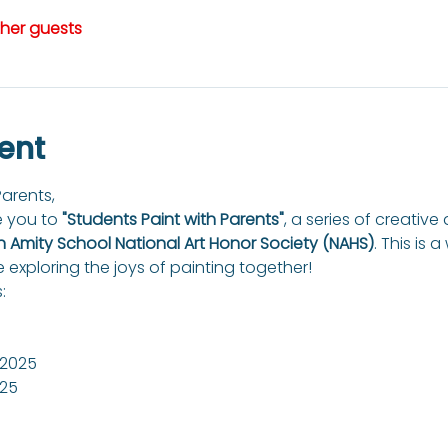
ther guests
ent
arents,
e you to 
"Students Paint with Parents"
, a series of creative
n Amity School National Art Honor Society (NAHS)
. This is 
e exploring the joys of painting together!
:
 2025
025