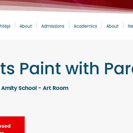
htëpi
About
Admissions
Academics
About
Ne
s Paint with Pa
 Amity School - Art Room
losed