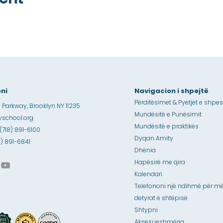
ni
Navigacion i shpejtë
Përditësimet & Pyetjet e shpe
 Parkway, Brooklyn NY 11235
Mundësitë e Punësimit
school.org
Mundësitë e praktikës
 (718) 891-6100
Dyqan Amity
18) 891-6841
Dhënia
Hapësirë me qira
Kalendari
Telefononi një ndihmë për më
detyrat e shtëpisë
Shtypni
Aksesueshmëria