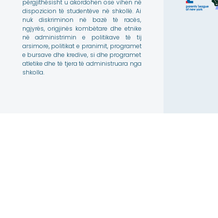
përgjithësisht u akordohen ose vihen në
dispozicion të studentëve në shkollë. Ai
nuk diskriminon në bazë të racës,
ngjyrës, origjinës kombëtare dhe etnike
në administrimin e politikave të tij
arsimore, politikat e pranimit, programet
e bursave dhe kredive, si dhe programet
atletike dhe të tjera të administruara nga
shkolla.