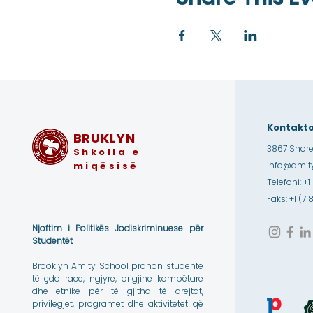
Kontakto
BRUKLYN
3867 Shore
Shkolla e
miqësisë
info@amity
Telefoni: +1
Faks: +1 (7
Njoftim i Politikës Jodiskriminuese për
Studentët
Brooklyn Amity School pranon studentë
të çdo race, ngjyre, origjine kombëtare
dhe etnike për të gjitha të drejtat,
privilegjet, programet dhe aktivitetet që