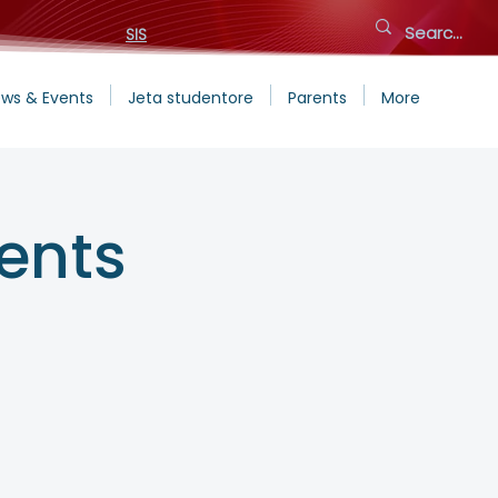
SIS
ws & Events
Jeta studentore
Parents
More
rents