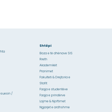
Shtëpi
shta
Baza e të dhënave SIS
Rreth
Akademikët
Pranimet
Fakulteti & Drejtoria e
Stafit
Faqja e studentëve
suesin /
Faqja e prindërve
Lajme & Njoftimet
Ngjarjet e ardhshme