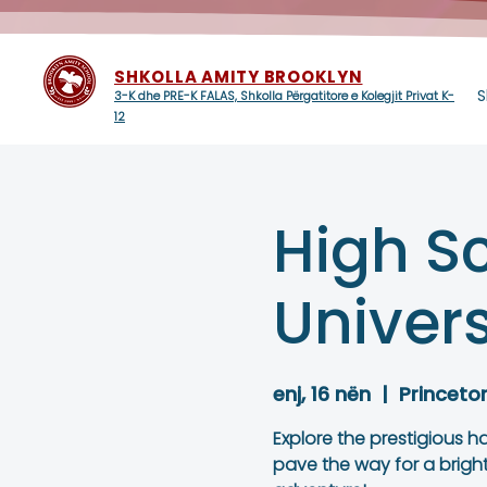
SHKOLLA AMITY BROOKLYN
S
3-K dhe PRE-K FALAS, Shkolla Përgatitore e Kolegjit Privat K-
12
High S
Univers
enj, 16 nën
  |  
Princeton
Explore the prestigious ha
pave the way for a bright