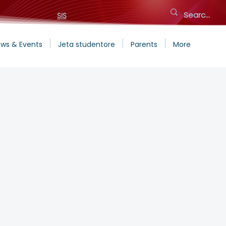
SIS
ws & Events
Jeta studentore
Parents
More