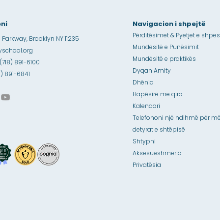
ni
Navigacion i shpejtë
Përditësimet & Pyetjet e shpe
 Parkway, Brooklyn NY 11235
Mundësitë e Punësimit
school.org
Mundësitë e praktikës
 (718) 891-6100
Dyqan Amity
18) 891-6841
Dhënia
Hapësirë me qira
Kalendari
Telefononi një ndihmë për më
detyrat e shtëpisë
Shtypni
Aksesueshmëria
Privatësia