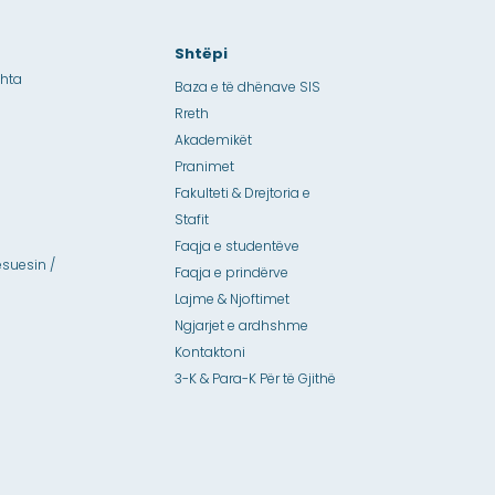
Shtëpi
shta
Baza e të dhënave SIS
Rreth
Akademikët
Pranimet
Fakulteti & Drejtoria e
Stafit
Faqja e studentëve
suesin /
Faqja e prindërve
Lajme & Njoftimet
Ngjarjet e ardhshme
Kontaktoni
3-K & Para-K Për të Gjithë