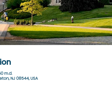
ion
50 m.d.
ceton, NJ 08544, USA