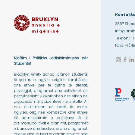
Kontakto
BRUKLYN
3867 Shore
Shkolla e
miqësisë
info@amity
Telefoni: +1
Faks: +1 (7
Njoftim i Politikës Jodiskriminuese për
Studentët
Brooklyn Amity School pranon studentë
të çdo race, ngjyre, origjine kombëtare
dhe etnike për të gjitha të drejtat,
privilegjet, programet dhe aktivitetet që
përgjithësisht u akordohen ose vihen në
dispozicion të studentëve në shkollë. Ai
nuk diskriminon në bazë të racës,
ngjyrës, origjinës kombëtare dhe etnike
në administrimin e politikave të tij
arsimore, politikat e pranimit, programet
e bursave dhe kredive, si dhe programet
atletike dhe të tjera të administruara nga