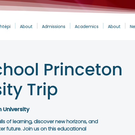
htëpi
About
Admissions
Academics
About
Ne
chool Princeton
ity Trip
 University
lls of learning, discover new horizons, and
er future. Join us on this educational