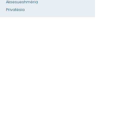
Aksesueshmëria
Privatësia
Shtëpi
Baza e të dhënave SIS
Rreth
Akademikët
Pranimet
Fakulteti & Drejtoria e Stafit
Faqja e studentëve
Faqja e prindërve
Lajme & Njoftimet
Ngjarjet e ardhshme
Kontaktoni
3-K & Para-K Për të Gjithë