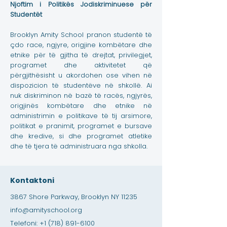
Njoftim i Politikës Jodiskriminuese për
Studentët
Brooklyn Amity School pranon studentë të
çdo race, ngjyre, origjine kombëtare dhe
etnike për të gjitha të drejtat, privilegjet,
programet dhe aktivitetet që
përgjithësisht u akordohen ose vihen në
dispozicion të studentëve në shkollë. Ai
nuk diskriminon në bazë të racës, ngjyrës,
origjinës kombëtare dhe etnike në
administrimin e politikave të tij arsimore,
politikat e pranimit, programet e bursave
dhe kredive, si dhe programet atletike
dhe të tjera të administruara nga shkolla.
Kontaktoni
3867 Shore Parkway, Brooklyn NY 11235
info@amityschool.org
Telefoni:
+1 (718) 891-6100