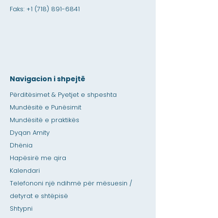
Faks:
+1 (718) 891-6841
Navigacion i shpejtë
Përditësimet & Pyetjet e shpeshta
Mundësitë e Punësimit
Mundësitë e praktikës
Dyqan Amity
Dhënia
Hapësirë me qira
Kalendari
Telefononi një ndihmë për mësuesin /
detyrat e shtëpisë
Shtypni