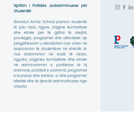
Njoftim i Politikës Jodiskriminuese për
Studentët
Brooklyn Amity School pranon studentë
të çdo race, ngjyre, origjine kombëtare
dhe etnike për të gjitha të drejtat,
privilegjet, programet dhe aktivitetet që
përgjithësisht u akordohen ose vihen në
dispozicion të studentëve në shkollë. Ai
nuk diskriminon në bazë të racës,
ngjyrës, origjinës kombëtare dhe etnike
në administrimin e politikave të tij
arsimore, politikat e pranimit, programet
e bursave dhe kredive, si dhe programet
atletike dhe të tjera të administruara nga
shkolla.