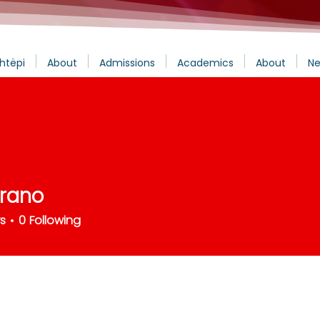
htëpi
About
Admissions
Academics
About
Ne
rano
rs
0
Following