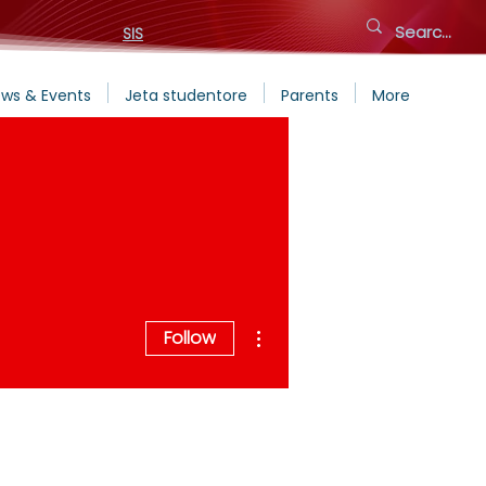
SIS
ws & Events
Jeta studentore
Parents
More
More actions
Follow