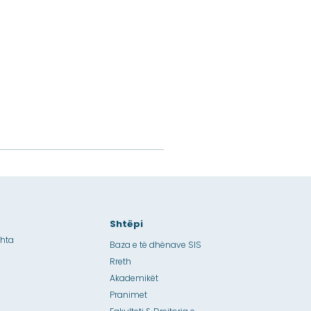
Shtëpi
shta
Baza e të dhënave SIS
Rreth
Akademikët
Pranimet