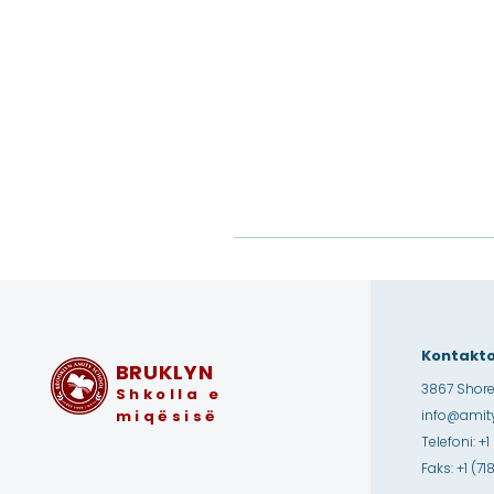
Kontakto
BRUKLYN
3867 Shore
Shkolla e
miqësisë
info@amity
Telefoni: +1
Faks: +1 (7