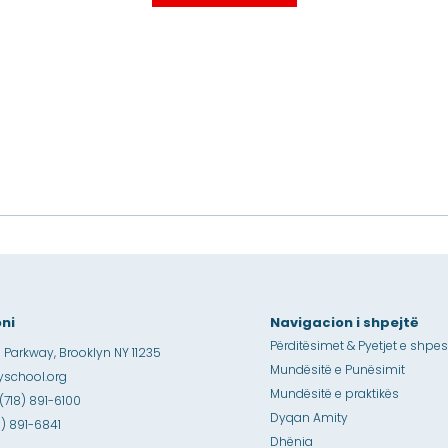
ni
Navigacion i shpejtë
Përditësimet & Pyetjet e shpe
 Parkway, Brooklyn NY 11235
Mundësitë e Punësimit
school.org
Mundësitë e praktikës
 (718) 891-6100
Dyqan Amity
18) 891-6841
Dhënia