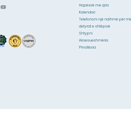
Hapësirë me qira
Kalendari
Telefononi një ndihmë për më
detyrat e shtëpisë
Shtypni
Aksesueshmëria
Privatësia