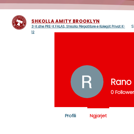
SHKOLLA AMITY BROOKLYN
S
3-K dhe PRE-K FALAS, Shkolla Përgatitore e Kolegjit Privat K-
12
Rano 
0
Followe
Profili
Ngjarjet