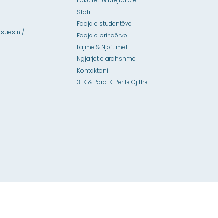
Fakulteti & Drejtoria e
Stafit
Faqja e studentëve
suesin /
Faqja e prindërve
Lajme & Njoftimet
Ngjarjet e ardhshme
Kontaktoni
3-K & Para-K Për të Gjithë