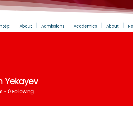
htëpi
About
Admissions
Academics
About
Ne
n Yekayev
rs
0
Following