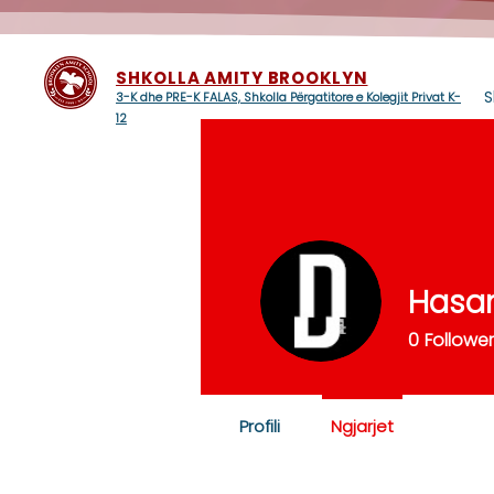
SHKOLLA AMITY BROOKLYN
S
3-K dhe PRE-K FALAS, Shkolla Përgatitore e Kolegjit Privat K-
12
Hasa
0
Followe
Profili
Ngjarjet