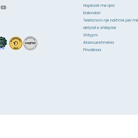
Hapësirë me qira
Kalendari
Telefononi një ndihmë për më
detyrat e shtëpisë
Shtypni
Aksesueshmëria
Privatësia