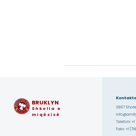
Kontakto
BRUKLYN
3867 Shore
Shkolla e
miqësisë
info@amity
Telefoni: +1
Faks: +1 (7