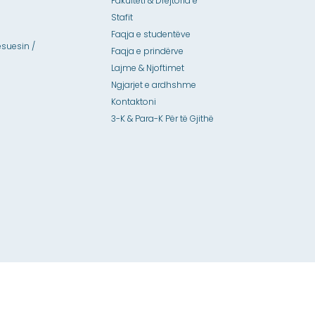
Fakulteti & Drejtoria e
Stafit
Faqja e studentëve
suesin /
Faqja e prindërve
Lajme & Njoftimet
Ngjarjet e ardhshme
Kontaktoni
3-K & Para-K Për të Gjithë