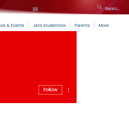
SIS
ws & Events
Jeta studentore
Parents
More
More actions
Follow