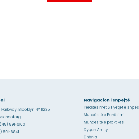
ni
Navigacion i shpejtë
Përditësimet & Pyetjet e shpe
 Parkway, Brooklyn NY 11235
Mundësitë e Punësimit
school.org
Mundësitë e praktikës
 (718) 891-6100
Dyqan Amity
18) 891-6841
Dhënia