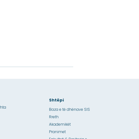
Shtëpi
shta
Baza e të dhënave SIS
Rreth
Akademikët
Pranimet