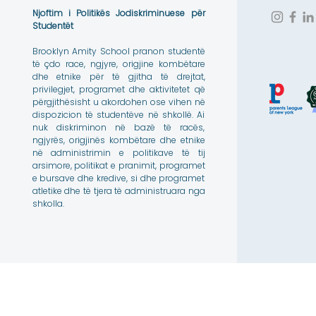
Njoftim i Politikës Jodiskriminuese për
Studentët
Brooklyn Amity School pranon studentë
të çdo race, ngjyre, origjine kombëtare
dhe etnike për të gjitha të drejtat,
privilegjet, programet dhe aktivitetet që
përgjithësisht u akordohen ose vihen në
dispozicion të studentëve në shkollë. Ai
nuk diskriminon në bazë të racës,
ngjyrës, origjinës kombëtare dhe etnike
në administrimin e politikave të tij
arsimore, politikat e pranimit, programet
e bursave dhe kredive, si dhe programet
atletike dhe të tjera të administruara nga
shkolla.