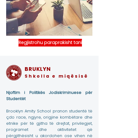
Regjistrohu paraprakisht tani
BRUKLYN
Shkolla e miqësisë
Njoftim i Politikës Jodiskriminuese për
Studentët
Brooklyn Amity School pranon studentë të
çdo race, ngjyre, origjine kombëtare dhe
etnike për të gjitha të drejtat, privilegjet,
programet dhe aktivitetet që
përgjithësisht u akordohen ose vihen në