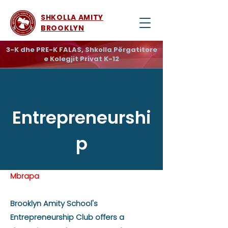
SHKOLLA AMITY
BROOKLYN
3-K dhe PRE-K FALAS, Shkolla Përgatitore
e Kolegjit Privat K-12
Entrepreneurshi
p
Mbrapa
Brooklyn Amity School's
Entrepreneurship Club offers a