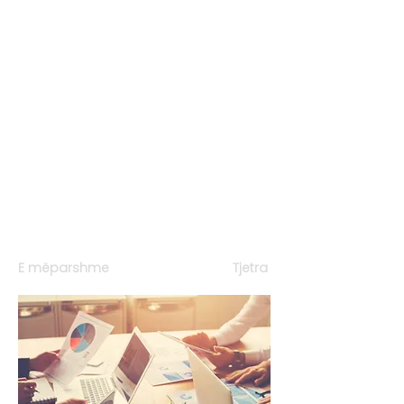
E mëparshme
Tjetra