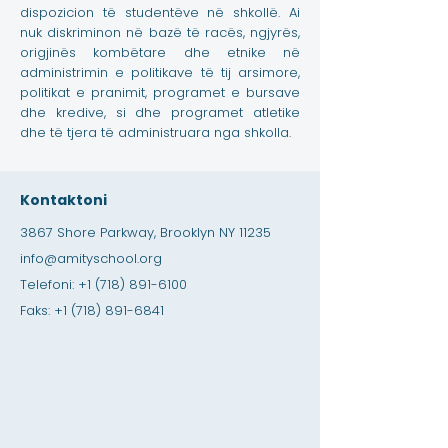
dispozicion të studentëve në shkollë. Ai
nuk diskriminon në bazë të racës, ngjyrës,
origjinës kombëtare dhe etnike në
administrimin e politikave të tij arsimore,
politikat e pranimit, programet e bursave
dhe kredive, si dhe programet atletike
dhe të tjera të administruara nga shkolla.
Kontaktoni
3867 Shore Parkway, Brooklyn NY 11235
info@amityschool.org
Telefoni:
+1 (718) 891-6100
Faks:
+1 (718) 891-6841