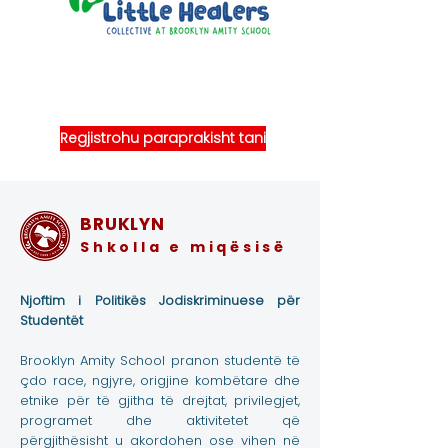
Regjistrohu paraprakisht tani
BRUKLYN
Shkolla e miqësisë
Njoftim i Politikës Jodiskriminuese për
Studentët
Brooklyn Amity School pranon studentë të
çdo race, ngjyre, origjine kombëtare dhe
etnike për të gjitha të drejtat, privilegjet,
programet dhe aktivitetet që
përgjithësisht u akordohen ose vihen në