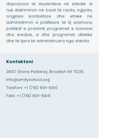
dispozicion të studentëve në shkollë. Ai
nuk diskriminon në bazë të racës, ngjyrës,
origjinës kombëtare dhe etnike në
administrimin e politikave të tij arsimore,
politikat e pranimit, programet e bursave
dhe kredive, si dhe programet atletike
dhe të tjera të administruara nga shkolla.
Kontaktoni
3867 Shore Parkway, Brooklyn NY 11235
info@amityschool.org
Telefoni:
+1 (718) 891-6100
Faks:
+1 (718) 891-6841