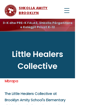
SHKOLLA AMITY
BROOKLYN
3-K dhe PRE-K FALAS, Shkolla Përgatitore
e Kolegjit Privat K-12
Little Healers
Collective
Mbrapa
The Little Healers Collective at
Brooklyn Amity School's Elementary